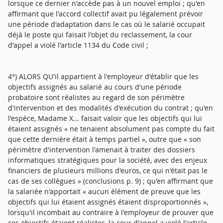
lorsque ce dernier n'accède pas à un nouvel emploi ; qu'en
affirmant que l'accord collectif avait pu légalement prévoir
une période d'adaptation dans le cas où le salarié occupait
déjà le poste qui faisait l'objet du reclassement, la cour
d'appel a violé l'article 1134 du Code civil ;
4°) ALORS QU'il appartient à l'employeur d'établir que les
objectifs assignés au salarié au cours d'une période
probatoire sont réalistes au regard de son périmètre
d'intervention et des modalités d'exécution du contrat ; qu'en
l'espèce, Madame X... faisait valoir que les objectifs qui lui
étaient assignés « ne tenaient absolument pas compte du fait
que cette dernière était à temps partiel », outre que « son
périmètre d'intervention l'amenait à traiter des dossiers
informatiques stratégiques pour la société, avec des enjeux
financiers de plusieurs millions d'euros, ce qui n'était pas le
cas de ses collègues » (conclusions p. 9) ; qu'en affirmant que
la salariée n'apportait « aucun élément de preuve que les
objectifs qui lui étaient assignés étaient disproportionnés »,
lorsqu'il incombait au contraire à l'employeur de prouver que
ces objectifs étaient réalistes, la cour d'appel a violé l'article