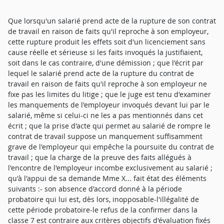
Que lorsqu'un salarié prend acte de la rupture de son contrat de travail en raison de faits qu'il reproche à son employeur, cette rupture produit les effets soit d'un licenciement sans cause réelle et sérieuse si les faits invoqués la justifiaient, soit dans le cas contraire, d'une démission ; que l'écrit par lequel le salarié prend acte de la rupture du contrat de travail en raison de faits qu'il reproche à son employeur ne fixe pas les limites du litige ; que le juge est tenu d'examiner les manquements de l'employeur invoqués devant lui par le salarié, même si celui-ci ne les a pas mentionnés dans cet écrit ; que la prise d'acte qui permet au salarié de rompre le contrat de travail suppose un manquement suffisamment grave de l'employeur qui empêche la poursuite du contrat de travail ; que la charge de la preuve des faits allégués à l'encontre de l'employeur incombe exclusivement au salarié ; qu'à l'appui de sa demande Mme X... fait état des éléments suivants :- son absence d'accord donné à la période probatoire qui lui est, dès lors, inopposable-l'illégalité de cette période probatoire-le refus de la confirmer dans la classe 7 est contraire aux critères objectifs d'évaluation fixés pour ce passage et a été discriminatoire-l'employeur a tenté de lui imposer une nouvelle période probatoire sans lui indiquer les points à améliorer et sans fondement-face à son refus il l'a rétrogradée en lui proposant des postes de classe 6- ses responsabilités ont été diminuées de façon unilatérale ; que Mme X... considère que la période d'essai lui a été imposée par décision unilatérale de l'employeur ; que ce dernier répond qu'il n'a fait qu'appliquer l'accord collectif qui s'impose aux parties ; qu'il n'est pas discuté qu'un accord collectif de groupe a été conclu le 28 juin 1999 portant sur la mise en oeuvre et le suivi des classifications ; que l'article 6 prévu au titre III sur les mesures liées au changement de classe prévoit que les changements de classe et de fonction donneront nécessairement lieu à un écrit précisant notamment l'intitulé du poste, la fonction de rattachement la classe correspondante et la date de prise d'effet ; que l'article 6. 2 intitulé période d'adaptation énonce que la mesure individuelle associée au changement de classe et de fonction ne peut intervenir qu'au terme d'une période d'adaptation permettant à l'entreprise et au salarié d'avoir le recul suffisant ; qu'il sera pris en compte l'adaptation à la nouvelle fonction et la performance individuelle atteinte ; que lorsque l'évolution professionnelle se situe dans la continuité de la fonction antérieure ou dans la même nature de métier, et/ ou dans la même famille professionnelle, la période d'adaptation sera de 6 mois pour les cadres et de 3 mois pour les autres collaborateurs ; que Mme X... ne discute pas véritablement l'application de cet accord collectif qui a eu vocation à être mis en oeuvre en l'espèce dès lors que le poste qu'elle occupait a été réévalué de classe 6 en classe 7, comme le prévoit d'ailleurs expressément le paragraphe deux de l'article 6. 2 cité ci-dessus ; que dès lors Mme X... ne peut pas utilement soutenir qu'elle occupait déjà ce poste précédemment puisque la décision de changement de classe prise par le comité d'évaluation est intervenue au mois d'avril 2008 plusieurs mois après qu'elle avait commencé à occuper ce poste ; qu'en outre les termes de l'article 6. 2 énoncent clairement que cette période d'adaptation y compris dans le cas de réévaluation de classe est impérative et s'impose tant à l'employeur qu'au salarié, seule sa durée est réduite de douze à six mois ; qu'il n'est donc pas démontré que la période d'adaptation a été imposée unilatéralement par l'employeur ; qu'en raison de dispositions conventionnelles impératives qui s'imposaient à toutes les parties au contrat de travail, Mme X... échoue également à démontrer que cette période probatoire était illégale ; que l'employeur en lui adressant la lettre du 3 juillet 2008 l'informant qu'elle serait confirmée dans sa nouvelle fonction d'expert Manager à l'issue de cette période probatoire suite à l'évaluation de son poste en classe 7, s'est donc conformé à l'accord collectif précité ; que s'agissant de l'appréciation portée sur cette période probatoire, Mme X... considère qu'elle n'a reçu aucune remarque ni objectif particulier et conteste les performances insuffisantes dont l'employeur fait état en soutenant que son travail a toujours été exemplaire, qu'il n'y a pas eu de bilan des objectifs assignés à la fin de 2008, que ces objectifs ne tenaient pas compte de son temps partiel et que contrairement à ses collègues Mmes Z... et Y..., son périmètre d'intervention portait sur des dossiers stratégiques à fort enjeu financier ; que les sociétés intimées répondent que la décision de ne pas la confirmer en classe 7 au 1er janvier 2009 repose sur des considérations objectives et relève du pouvoir de direction de l'employeur ; qu'il ressort de l'évaluation de la salariée pour l'année 2007 que le taux d'atteinte global des objectifs a été de 95 % ; que si cette évaluation est globalement positive et accompagnée d'encouragements, comme l'a souligné l'employeur des réserves ont néanmoins été portées en particulier sur le développement de l'activité commerciale (objectif atteint à 80 %) :'le positionnement de la direction des achats reste insuffisant par manque d'anticipation ; qu'il faut inscrire la relation client interne dans plus de continuité sur ces sujets et se mettre en capacité d'adaptation', et le développement personnel (objectif atteint à 85 %) :'l'axe de progrès reste essentiellement celui de l'anticipation des actions à mener. Il faut suivre les collaborateurs dans la délégation et faire preuve de plus de rigueur dans la gestion des outils achats'; que Mme X... n'apporte aucun élément de preuve que les objectifs qui lui étaient assignés étaient disproportionnés compte tenu de son temps partiel et que son périmètre d'intervention était plus complexe que celui de ses deux collègues respectivement en charge des achats de services généraux et des achats de services professionnels ; que l'appelante n'a pas contesté la note manuscrite citée par les intimées émanant de M. B... qui a été son N + 2 jusqu'au mois de novembre 2008 avant que M. C... ne lui succède ; que dans ce document, M. B... fait état des objectifs et de son avis sur les performances respectives des trois responsables des achats y compris Mme X... ; qu'il a relevé pour cette dernière une performance globale en baisse par rapport à l'année précédente (93 %) avec notamment à propos de l'anticipation des besoins des clients internes et le partage des objectifs un taux de performance de 80 %'la coopération avec les directeurs d'AXA France Services et le positionnement en amont des projets restent à structurer'; que Mme X... expose que ces réserves n'ont pas été portées à sa connaissance et qu'il n'y a pas eu de bilan de ses objectifs à la fin de l'année 2008 ; que la lettre qu'elle a adressée le 5 janvier 2009 à son employeur fait état de son courrier électronique transmis à son manager le 16 décembre 2008 après l'entretien en vue du bilan de fin de période d'essai qu'elle reconnait avoir eu avec M. C.... Dans ce courrier électronique elle répond sur trois pages à différents éléments portant sur sa performance et sur les réserves émises par son supérieur au cours de cet entretien ; que dans un courrier daté du 14 janvier 2009 en réponse à une lettre de la salariée, la responsable des ressources humaines a écrit que la décision selon laquelle la période d'adaptation n'était pas concluante lui a été notifiée et explicitées'au cours des entretiens successifs que vous avez eus avec votre manager le 18 décembre 2008, avec moi-même le 9 janvier 2009 puis avec Pascal D... le 14 janvier 2009 » ; que l'appelante ne démontre donc pas qu'elle est restée dans l'ignorance des réserves et des motifs pour lesquels elle n'a pas été confirmée dans le poste au 1er janvier 2009. Enfin elle ne démontre aucun caractère discriminatoire dès lors que Mme Z... qui n'avait pas non plus atteint 100 % des objectifs à la fin de l'année 2008 n'a pas été non plus confirmée dans ce poste de classe 7 à cette période ; que Mme X... ne parvient pas non plus a établir que le renouvellement de la période d'adaptation qui lui a été proposé n'avait aucune justification alors qu'il est démontré que des réserves objectives avaient été portées à sa connaissance sur ses performances ; qu'en outre dans la lettre précitée du 14 janvier l'employeur qui lui a proposé le renouvellement mentionne que son'manager (lui) fixera des objectifs précis pour cette période et fera avec (elle) des points réguliers'. Il convient en outre de remarquer que ce renouvellement a été également proposé à Mme Z... et dès lors que les deux salariés ont été placées dans une situation identique au regard d'éléments objectifs tenant au niveau de leur performance à la fin de l'année 2008 ; que s'agissant des postes de classe 6 offerts à Mme X..., il n'est pas contesté que deux postes lui ont été proposés le 30 janvier 2009. Dès lors qu'elle n'était pas confirmée à l'issue de la période d'adaptation et qu'elle avait refusé le renouvellement de celle-ci le poste offert en classe 6 ne pouvait constituer en soi une rétrogradation. En outre l'employeur justifie qu'il a écrit à la salariée le 20 février suite à son refus d'occuper l'un ou l'autre de ces postes, en lui proposant un entretien avec la directrice des ressources humaines pour'trouver une solution à votre situation'à l'issue de sa période de congé, le 3 mars 2009. Mme X... a pris acte de la rupture de son contrat le 23 février 2009 ; que dans ces conditions Mme X... ne justifie d'aucun manquement de l'employeur ; que c'est pourquoi le jugement qui a dit que la prise d'acte de rupture du contrat de travail a produit l'effet d'une démission et qui a débouté Mme X... de ses demandes afférentes à un licenciement sans cause