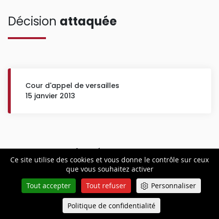
Décision
attaquée
Cour d'appel de versailles
15 janvier 2013
Textes
appliqués
Ce site utilise des cookies et vous donne le contrôle sur ceux
que vous souhaitez activer
Tout accepter
Tout refuser
Personnaliser
Politique de confidentialité
Queue-Fair
Menu
article 6-2 de l'accord collectif de groupe AXA du 28