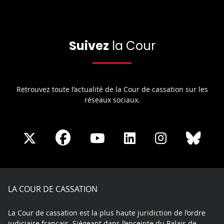
Suivez
la Cour
Retrouvez toute l’actualité de la Cour de cassation sur les
réseaux sociaux.
Share
Share
Share
Share
Sha
Share
on
on
on
on
on
on
Facebook
X
Youtube
LinkedIn
Instagram
Blue
play
LA COUR DE CASSATION
La Cour de cassation est la plus haute juridiction de l’ordre
judiciaire français. Siégeant dans l’enceinte du Palais de