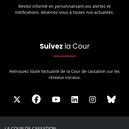
Restez informé en personnalisant vos alertes et
notifications. Abonnez-vous à toutes nos actualités.
Suivez
la Cour
Retrouvez toute l’actualité de la Cour de cassation sur les
réseaux sociaux.
Share
Share
Share
Share
Sha
Share
on
on
on
on
on
on
Facebook
X
Youtube
LinkedIn
Instagram
Blue
play
LA COUR DE CASSATION