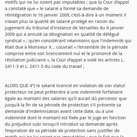
motifs qui ne lui soient pas imputables ; que la Cour d'appel
a constaté que « le salarié a formé sa demande de
réintégration le 16 janvier 2009, c'est-à-dire à un moment il
n'avait plus la qualité de salarié protégé en raison du
jugement du tribunal d'instance de Versailles du 6 janvier
2009 qui a annulé sa désignation en qualité de délégué
syndical » ; qu'en considérant néanmoins que l'indemnité qui
était due à Monsieur X... couvrait « l'ensemble de la période
comprise entre son licenciement nul et le prononcé de la
résiliation judiciaire », la Cour d'appel a violé les articles L.
2411-3 et L. 2411-5 du code du travail ;
ALORS QUE 4°) le salarié licencié en violation de son statut
protecteur ne peut prétendre à une indemnité forfaitaire
égale au montant des salaires qu'il aurait dû percevoir que
jusqu'à la fin de sa période de protection s'il présente sa
demande d'indemnisation avant cette date, ou à une
indemnité dont le montant est fixée par le juge en fonction
du préjudice subi lorsqu'il introduit sa demande après
l'expiration de sa période de protection sans justifier de
motifs qui ne lui soient pas imputables ; que le fait que la