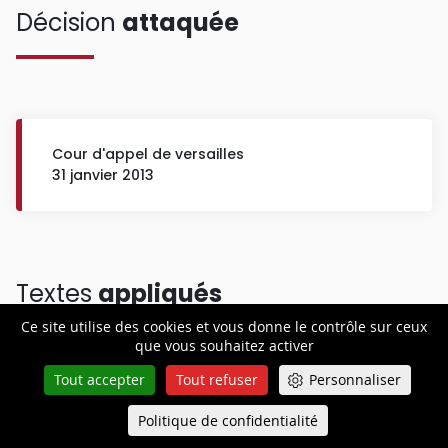
Décision
attaquée
Cour d'appel de versailles
31 janvier 2013
Textes
appliqués
Ce site utilise des cookies et vous donne le contrôle sur ceux
que vous souhaitez activer
Tout accepter
Tout refuser
Personnaliser
Politique de confidentialité
Queue-Fair
articles L. 2143-1, L. 2411-2 et L. 2411-3 du code du
Menu
travail