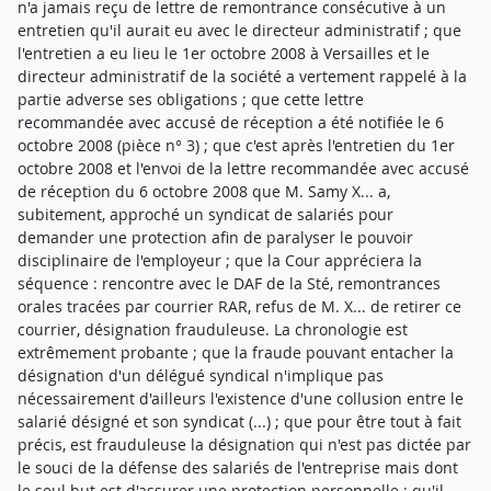
n'a jamais reçu de lettre de remontrance consécutive à un
entretien qu'il aurait eu avec le directeur administratif ; que
l'entretien a eu lieu le 1er octobre 2008 à Versailles et le
directeur administratif de la société a vertement rappelé à la
partie adverse ses obligations ; que cette lettre
recommandée avec accusé de réception a été notifiée le 6
octobre 2008 (pièce n° 3) ; que c'est après l'entretien du 1er
octobre 2008 et l'envoi de la lettre recommandée avec accusé
de réception du 6 octobre 2008 que M. Samy X... a,
subitement, approché un syndicat de salariés pour
demander une protection afin de paralyser le pouvoir
disciplinaire de l'employeur ; que la Cour appréciera la
séquence : rencontre avec le DAF de la Sté, remontrances
orales tracées par courrier RAR, refus de M. X... de retirer ce
courrier, désignation frauduleuse. La chronologie est
extrêmement probante ; que la fraude pouvant entacher la
désignation d'un délégué syndical n'implique pas
nécessairement d'ailleurs l'existence d'une collusion entre le
salarié désigné et son syndicat (...) ; que pour être tout à fait
précis, est frauduleuse la désignation qui n'est pas dictée par
le souci de la défense des salariés de l'entreprise mais dont
le seul but est d'assurer une protection personnelle ; qu'il