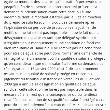
égale au montant des salaires qu'il aurait dû percevoir que
jusqu'à la fin de sa période de protection s'il présente sa
demande d'indemnisation avant cette date, ou à une
indemnité dont le montant est fixée par le juge en fonction
du préjudice subi lorsqu'il introduit sa demande après
l'expiration de sa période de protection sans justifier de
motifs qui ne lui soient pas imputables ; que le fait que la
désignation du salarié en tant que délégué syndical soit
irrégulière pour manquement d'une condition de fond est
bien imputable au salarié qui ne remplit pas les conditions
pour être délégué et ne peut donc former une demande de
réintégration à un moment où il a qualité de salarié protégé ;
qu'en considérant que « si le salarié a formé sa demande de
réintégration le 16 janvier 2009, c'est-à-dire à un moment il
n'avait plus la qualité de salarié protégé en raison du
jugement du tribunal d'instance de Versailles du 6 janvier
2009 qui a annulé sa désignation en qualité de délégué
syndical, cette situation ne lui est pas imputable dans la
mesure où elle n'est que la conséquence du contentieux
relatif à la contestation de sa qualité de salarié protégé » ; ce
pour dire que l'indemnité qui était due à M. X... devait couvrir
« l'ensemble de la période comprise entre son licenciement