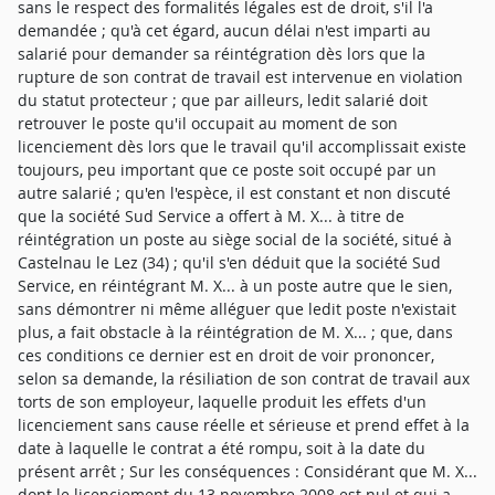
sans le respect des formalités légales est de droit, s'il l'a
demandée ; qu'à cet égard, aucun délai n'est imparti au
salarié pour demander sa réintégration dès lors que la
rupture de son contrat de travail est intervenue en violation
du statut protecteur ; que par ailleurs, ledit salarié doit
retrouver le poste qu'il occupait au moment de son
licenciement dès lors que le travail qu'il accomplissait existe
toujours, peu important que ce poste soit occupé par un
autre salarié ; qu'en l'espèce, il est constant et non discuté
que la société Sud Service a offert à M. X... à titre de
réintégration un poste au siège social de la société, situé à
Castelnau le Lez (34) ; qu'il s'en déduit que la société Sud
Service, en réintégrant M. X... à un poste autre que le sien,
sans démontrer ni même alléguer que ledit poste n'existait
plus, a fait obstacle à la réintégration de M. X... ; que, dans
ces conditions ce dernier est en droit de voir prononcer,
selon sa demande, la résiliation de son contrat de travail aux
torts de son employeur, laquelle produit les effets d'un
licenciement sans cause réelle et sérieuse et prend effet à la
date à laquelle le contrat a été rompu, soit à la date du
présent arrêt ; Sur les conséquences : Considérant que M. X...
dont le licenciement du 13 novembre 2008 est nul et qui a