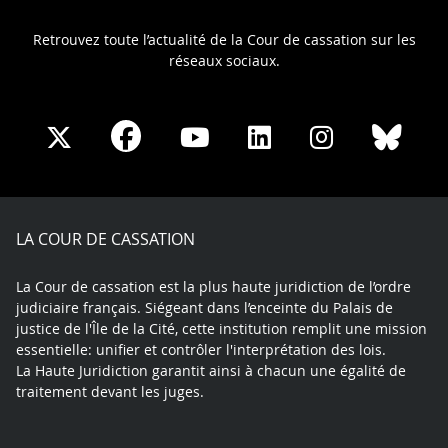
Retrouvez toute l’actualité de la Cour de cassation sur les
réseaux sociaux.
Share
Share
Share
Share
Sha
Share
on
on
on
on
on
on
Facebook
X
Youtube
LinkedIn
Instagram
Blue
play
LA COUR DE CASSATION
La Cour de cassation est la plus haute juridiction de l’ordre
judiciaire français. Siégeant dans l’enceinte du Palais de
justice de l'Île de la Cité, cette institution remplit une mission
essentielle: unifier et contrôler l'interprétation des lois.
La Haute Juridiction garantit ainsi à chacun une égalité de
traitement devant les juges.