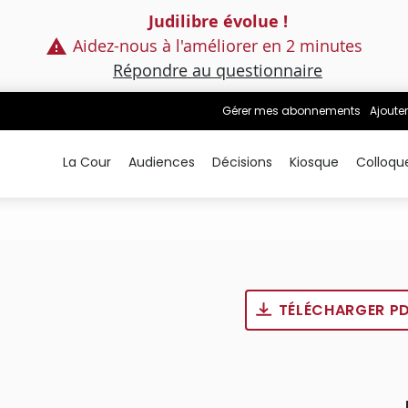
Judilibre évolue !
Aidez-nous à l'améliorer en 2 minutes
Répondre au questionnaire
Gérer mes abonnements
Ajouter
La Cour
Audiences
Décisions
Kiosque
Colloqu
TÉLÉCHARGER P