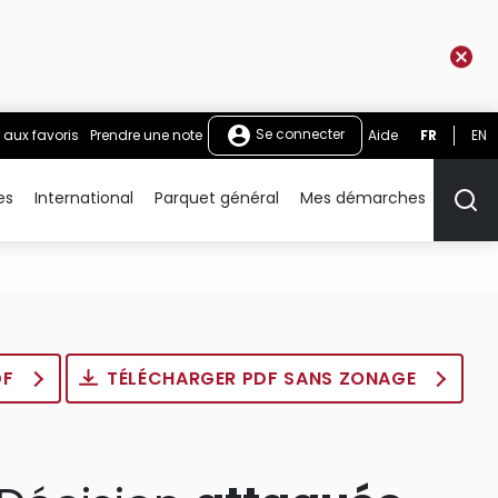
Se connecter
 aux favoris
Prendre une note
Aide
FR
EN
es
International
Parquet général
Mes démarches
Rech
DF
TÉLÉCHARGER PDF SANS ZONAGE