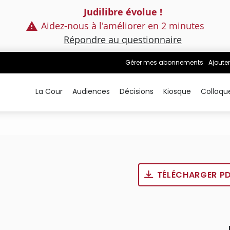
Judilibre évolue !
Aidez-nous à l'améliorer en 2 minutes
Répondre au questionnaire
Gérer mes abonnements
Ajouter
La Cour
Audiences
Décisions
Kiosque
Colloqu
TÉLÉCHARGER P