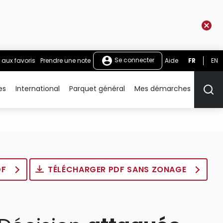
Se connecter
 aux favoris
Prendre une note
Aide
FR
EN
es
International
Parquet général
Mes démarches
Rech
DF
TÉLÉCHARGER PDF SANS ZONAGE