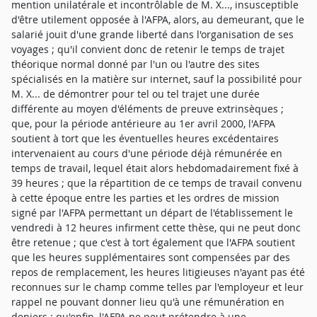
mention unilatérale et incontrôlable de M. X..., insusceptible
d'être utilement opposée à l'AFPA, alors, au demeurant, que le
salarié jouit d'une grande liberté dans l'organisation de ses
voyages ; qu'il convient donc de retenir le temps de trajet
théorique normal donné par l'un ou l'autre des sites
spécialisés en la matière sur internet, sauf la possibilité pour
M. X... de démontrer pour tel ou tel trajet une durée
différente au moyen d'éléments de preuve extrinsèques ;
que, pour la période antérieure au 1er avril 2000, l'AFPA
soutient à tort que les éventuelles heures excédentaires
intervenaient au cours d'une période déjà rémunérée en
temps de travail, lequel était alors hebdomadairement fixé à
39 heures ; que la répartition de ce temps de travail convenu
à cette époque entre les parties et les ordres de mission
signé par l'AFPA permettant un départ de l'établissement le
vendredi à 12 heures infirment cette thèse, qui ne peut donc
être retenue ; que c'est à tort également que l'AFPA soutient
que les heures supplémentaires sont compensées par des
repos de remplacement, les heures litigieuses n'ayant pas été
reconnues sur le champ comme telles par l'employeur et leur
rappel ne pouvant donner lieu qu'à une rémunération en
deniers ; qu'enfin, l'AFPA ne peut prétendre à une