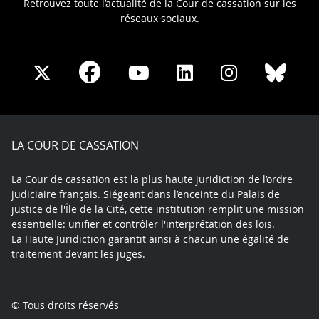
Retrouvez toute l’actualité de la Cour de cassation sur les
réseaux sociaux.
Share
Share
Share
Share
Sha
Share
on
on
on
on
on
on
Facebook
X
Youtube
LinkedIn
Instagram
Blue
play
LA COUR DE CASSATION
La Cour de cassation est la plus haute juridiction de l’ordre
judiciaire français. Siégeant dans l’enceinte du Palais de
justice de l'Île de la Cité, cette institution remplit une mission
essentielle: unifier et contrôler l'interprétation des lois.
La Haute Juridiction garantit ainsi à chacun une égalité de
traitement devant les juges.
© Tous droits réservés