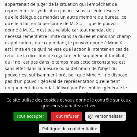
appartenait de juger de la situation qui l'empêchait de
représenter le syndicat en justice, sous la seule réserve
qu'elle délègue ce mandat un autre membre du bureau, ce
qu'elle a fait en la personne de M. X... ; - que le pouvoir
donné à M. X... n'est pas valable car tout mandat doit
nécessairement être limité dans sa durée et dans son champ
d'application ; que cependant, le pouvoir donné à Mme X...
est limité en ce qu'il ne vise que l'action à intenter en cas de
refus de la direction de régulariser le supplément familial ;
qu'il ne l'est pas dans le temps mais cette circonstance est
sans effet dans la mesure où la définition de l'objet du
pouvoir est suffisamment précise ; que Mme Y... ne dispose
pas d'un pouvoir général de représentation qu'elle tient
uniquement du mandat délivré par l'assemblée générale le
15 juin 2009, de sorte qu'elle ne peut déléguer plus que ce
Ce site utilise des cookies et vous donne le contrôle sur ceux
qu'elle a reçu ; que dès lors, même si le pouvoir qu'elle a elle-
que vous souhaitez activer
même donné n'est pas explicitement limité, il l'est
nécessairement ; - que le mandat portait exclusivement sur
Tout accepter
Tout refuser
Personnaliser
la question de la réduction du supplément familial en cas de
divorce, lorsque les enfants sont alternativement chez
Politique de confidentialité
Queue-Fair
Menu
chacun des deux parents, de sorte qu'au moins l'action