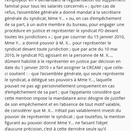
familial pour tous les salariés concernés » ; qu'en cas de
refus, l'assemblée générale a donné mandat à la secrétaire
générale du syndicat, Mme Y... « ou, en cas d'empêchement
de sa part, à un autre membre du bureau, pour engager une
procédure en justice et représenter le syndicat FO devant
toutes les juridictions » ; que par courrier du 15 janvier 2010,
Mme Y... a donné pouvoir à M. X... pour représenter le
syndicat devant toute juridiction ; que par acte du 10 mai
2010, le syndicat FO, agissant en la personne de M. X...,
dûment habilité à le représenter en justice par décision en
date du 1 janvier 2010 » a fait assigner la CRCAM ; que celle-
ci soutient : - que l'assemblée générale, qui seule représente
le syndicat, a délégué ses pouvoirs à Mme Y..., laquelle
pouvait ne pas agi personnellement uniquement en cas
d'empêchement de sa part ; que l'appelante considère que
cette mention impose la mandataire ainsi désigne de justifier
de son empêchement et en l'absence de tout motif valable,
de considérer que M. X... n'était pas valablement investi du
pouvoir de représenter le syndicat ; que toutefois, la mention
figurant au pouvoir donné Mme Y... ne faisant l'objet
d'aucune précision, c'est à cette dernière seule qu'il