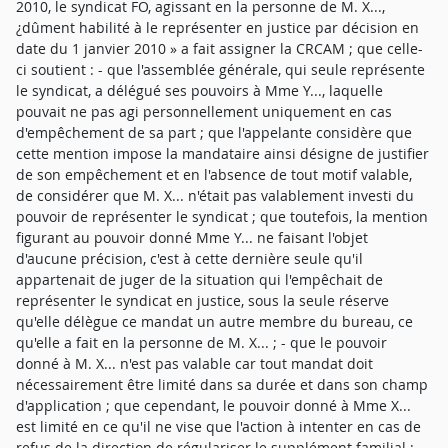
2010, le syndicat FO, agissant en la personne de M. X...,
¿dûment habilité à le représenter en justice par décision en
date du 1 janvier 2010 » a fait assigner la CRCAM ; que celle-
ci soutient : - que l'assemblée générale, qui seule représente
le syndicat, a délégué ses pouvoirs à Mme Y..., laquelle
pouvait ne pas agi personnellement uniquement en cas
d'empêchement de sa part ; que l'appelante considère que
cette mention impose la mandataire ainsi désigne de justifier
de son empêchement et en l'absence de tout motif valable,
de considérer que M. X... n'était pas valablement investi du
pouvoir de représenter le syndicat ; que toutefois, la mention
figurant au pouvoir donné Mme Y... ne faisant l'objet
d'aucune précision, c'est à cette dernière seule qu'il
appartenait de juger de la situation qui l'empêchait de
représenter le syndicat en justice, sous la seule réserve
qu'elle délègue ce mandat un autre membre du bureau, ce
qu'elle a fait en la personne de M. X... ; - que le pouvoir
donné à M. X... n'est pas valable car tout mandat doit
nécessairement être limité dans sa durée et dans son champ
d'application ; que cependant, le pouvoir donné à Mme X...
est limité en ce qu'il ne vise que l'action à intenter en cas de
refus de la direction de régulariser le supplément familial ;