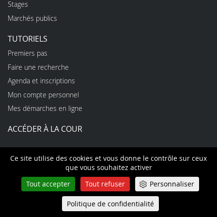
Stages
Marchés publics
TUTORIELS
Premiers pas
Faire une recherche
Agenda et inscriptions
Mon compte personnel
Mes démarches en ligne
ACCÉDER À LA COUR
CONTACT PRESSE
Ce site utilise des cookies et vous donne le contrôle sur ceux
que vous souhaitez activer
USAGES
Tout accepter
Tout refuser
Personnaliser
Règles d’utilisation du site
Protection des données personnelles
Politique de confidentialité
Queue-Fair
Menu
Accessibilité non conforme