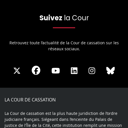
Suivez
la Cour
Retrouvez toute l’actualité de la Cour de cassation sur les
réseaux sociaux.
Share
Share
Share
Share
Sha
Share
on
on
on
on
on
on
Facebook
X
Youtube
LinkedIn
Instagram
Blue
play
LA COUR DE CASSATION
La Cour de cassation est la plus haute juridiction de l’ordre
judiciaire français. Siégeant dans l’enceinte du Palais de
justice de l'Île de la Cité, cette institution remplit une mission