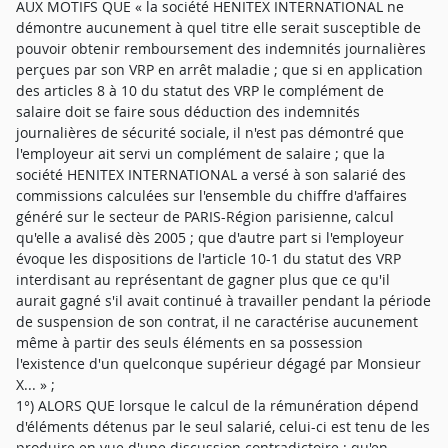
AUX MOTIFS QUE « la société HENITEX INTERNATIONAL ne
démontre aucunement à quel titre elle serait susceptible de
pouvoir obtenir remboursement des indemnités journalières
perçues par son VRP en arrêt maladie ; que si en application
des articles 8 à 10 du statut des VRP le complément de
salaire doit se faire sous déduction des indemnités
journalières de sécurité sociale, il n'est pas démontré que
l'employeur ait servi un complément de salaire ; que la
société HENITEX INTERNATIONAL a versé à son salarié des
commissions calculées sur l'ensemble du chiffre d'affaires
généré sur le secteur de PARIS-Région parisienne, calcul
qu'elle a avalisé dès 2005 ; que d'autre part si l'employeur
évoque les dispositions de l'article 10-1 du statut des VRP
interdisant au représentant de gagner plus que ce qu'il
aurait gagné s'il avait continué à travailler pendant la période
de suspension de son contrat, il ne caractérise aucunement
même à partir des seuls éléments en sa possession
l'existence d'un quelconque supérieur dégagé par Monsieur
X... » ;
1°) ALORS QUE lorsque le calcul de la rémunération dépend
d'éléments détenus par le seul salarié, celui-ci est tenu de les
produire en vue d'une discussion contradictoire ; qu'en