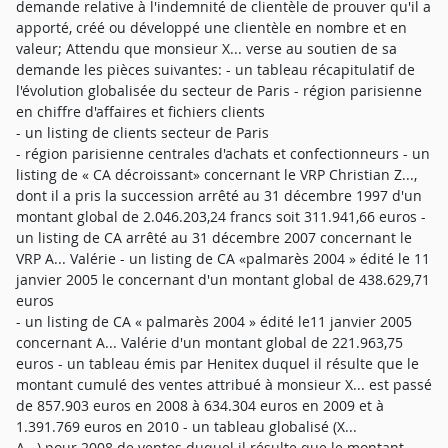
demande relative à l'indemnité de clientèle de prouver qu'il a
apporté, créé ou développé une clientèle en nombre et en
valeur; Attendu que monsieur X... verse au soutien de sa
demande les pièces suivantes: - un tableau récapitulatif de
l'évolution globalisée du secteur de Paris - région parisienne
en chiffre d'affaires et fichiers clients
- un listing de clients secteur de Paris
- région parisienne centrales d'achats et confectionneurs - un
listing de « CA décroissant» concernant le VRP Christian Z...,
dont il a pris la succession arrêté au 31 décembre 1997 d'un
montant global de 2.046.203,24 francs soit 311.941,66 euros -
un listing de CA arrêté au 31 décembre 2007 concernant le
VRP A... Valérie - un listing de CA «palmarès 2004 » édité le 11
janvier 2005 le concernant d'un montant global de 438.629,71
euros
- un listing de CA « palmarès 2004 » édité le11 janvier 2005
concernant A... Valérie d'un montant global de 221.963,75
euros - un tableau émis par Henitex duquel il résulte que le
montant cumulé des ventes attribué à monsieur X... est passé
de 857.903 euros en 2008 à 634.304 euros en 2009 et à
1.391.769 euros en 2010 - un tableau globalisé (X...
A...) pour 2008 de ventes duquel il résulte que le montant