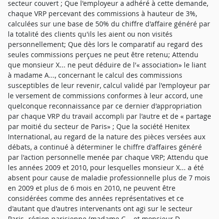
secteur couvert ; Que l'employeur a adhéré à cette demande,
chaque VRP percevant des commissions à hauteur de 3%,
calculées sur une base de 50% du chiffre d'affaire généré par
la totalité des clients qu'ils les aient ou non visités
personnellement; Que dès lors le comparatif au regard des
seules commissions perçues ne peut être retenu; Attendu
que monsieur X... ne peut déduire de l'« association» le liant
à madame A..., concernant le calcul des commissions
susceptibles de leur revenir, calcul validé par l'employeur par
le versement de commissions conformes à leur accord, une
quelconque reconnaissance par ce dernier d'appropriation
par chaque VRP du travail accompli par l'autre et de « partage
par moitié du secteur de Paris» ; Que la société Henitex
International, au regard de la nature des pièces versées aux
débats, a continué à déterminer le chiffre d'affaires généré
par l'action personnelle menée par chaque VRP; Attendu que
les années 2009 et 2010, pour lesquelles monsieur X... a été
absent pour cause de maladie professionnelle plus de 7 mois
en 2009 et plus de 6 mois en 2010, ne peuvent être
considérées comme des années représentatives et ce
d'autant que d'autres intervenants ont agi sur le secteur
Paris- région parisienne (madame C... et monsieur D...,