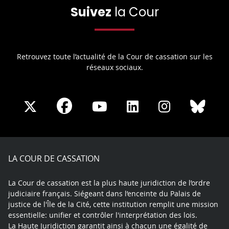
Suivez
la Cour
Retrouvez toute l’actualité de la Cour de cassation sur les
réseaux sociaux.
Share
Share
Share
Share
Sha
Share
on
on
on
on
on
on
Facebook
X
Youtube
LinkedIn
Instagram
Blue
play
LA COUR DE CASSATION
La Cour de cassation est la plus haute juridiction de l’ordre
judiciaire français. Siégeant dans l’enceinte du Palais de
justice de l'Île de la Cité, cette institution remplit une mission
essentielle: unifier et contrôler l'interprétation des lois.
La Haute Juridiction garantit ainsi à chacun une égalité de