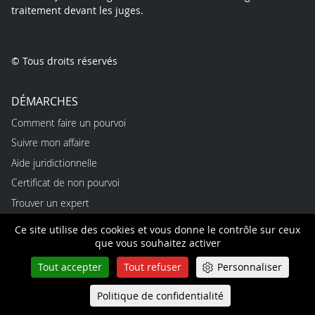
traitement devant les juges.
© Tous droits réservés
DÉMARCHES
Comment faire un pourvoi
Suivre mon affaire
Aide juridictionnelle
Certificat de non pourvoi
Trouver un expert
Ce site utilise des cookies et vous donne le contrôle sur ceux
PROFESSIONNELS
que vous souhaitez activer
Emplois
Tout accepter
Tout refuser
Personnaliser
Alternances
Stages
Politique de confidentialité
Queue-Fair
Menu
Marchés publics