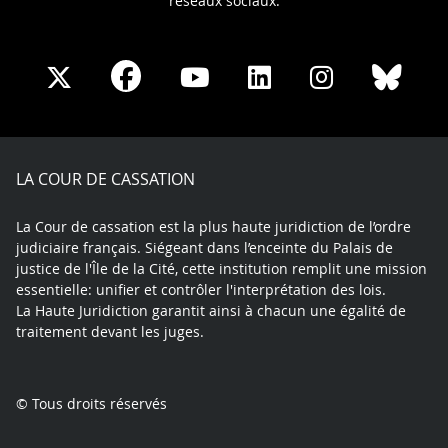
réseaux sociaux.
Share
Share
Share
Share
Sha
Share
on
on
on
on
on
on
Facebook
X
Youtube
LinkedIn
Instagram
Blue
play
LA COUR DE CASSATION
La Cour de cassation est la plus haute juridiction de l’ordre
judiciaire français. Siégeant dans l’enceinte du Palais de
justice de l'Île de la Cité, cette institution remplit une mission
essentielle: unifier et contrôler l'interprétation des lois.
La Haute Juridiction garantit ainsi à chacun une égalité de
traitement devant les juges.
© Tous droits réservés