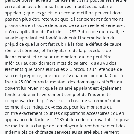
période postérieure au licenciement sans pouvoir les mettre
en relation avec les insuffisances imputées au salarié
appelant ; que les griefs du second motif ne peuvent donc
pas non plus être retenus ; que le licenciement néanmoins
prononcé s'en trouve dépourvu de cause réelle et sérieuse ;
qu'en application de l'article L. 1235-3 du code du travail, le
salarié appelant est fondé à obtenir l'indemnisation du
préjudice que lui ont fait subir à la fois le défaut de cause
réelle et sérieuse, et l'irrégularité de la procédure de
licenciement, et ce pour un montant qui ne peut être
inférieur aux six derniers mois de salaire ; qu'au vu des
éléments que Monsieur Gilles X... produit sur l'étendue de
son réel préjudice, une exacte évaluation conduit la Cour à
fixer à 25.000 euros le montant des dommages-intérêts qui
doivent lui revenir ; que le salarié appelant est également
fondé à obtenir le versement complet de l'indemnité
compensatrice de préavis, sur la base de sa rémunération
comme il est indiqué ci-dessus, pour les montants qu'il
chiffre exactement ; Sur les dispositions accessoires ; qu'en
application de l'article L. 1235-4 du code du travail, il s'impose
de mettre à la charge de l'employeur le remboursement des
indemnités de chômage services au salarié abusivement