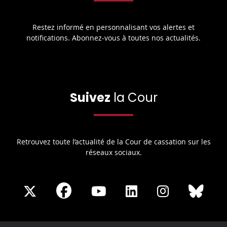
Restez informé en personnalisant vos alertes et
notifications. Abonnez-vous à toutes nos actualités.
Suivez
la Cour
Retrouvez toute l’actualité de la Cour de cassation sur les
réseaux sociaux.
Share
Share
Share
Share
Sha
Share
on
on
on
on
on
on
Facebook
X
Youtube
LinkedIn
Instagram
Blue