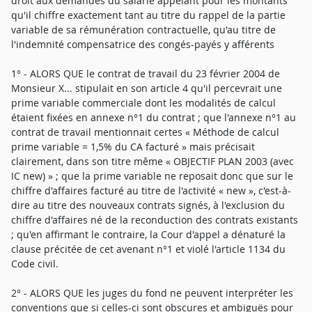
droit aux demandes du salarié appelant pour les montants
qu'il chiffre exactement tant au titre du rappel de la partie
variable de sa rémunération contractuelle, qu'au titre de
l'indemnité compensatrice des congés-payés y afférents
1° - ALORS QUE le contrat de travail du 23 février 2004 de
Monsieur X... stipulait en son article 4 qu'il percevrait une
prime variable commerciale dont les modalités de calcul
étaient fixées en annexe n°1 du contrat ; que l'annexe n°1 au
contrat de travail mentionnait certes « Méthode de calcul
prime variable = 1,5% du CA facturé » mais précisait
clairement, dans son titre même « OBJECTIF PLAN 2003 (avec
IC new) » ; que la prime variable ne reposait donc que sur le
chiffre d'affaires facturé au titre de l'activité « new », c'est-à-
dire au titre des nouveaux contrats signés, à l'exclusion du
chiffre d'affaires né de la reconduction des contrats existants
; qu'en affirmant le contraire, la Cour d'appel a dénaturé la
clause précitée de cet avenant n°1 et violé l'article 1134 du
Code civil.
2° - ALORS QUE les juges du fond ne peuvent interpréter les
conventions que si celles-ci sont obscures et ambiguës pour