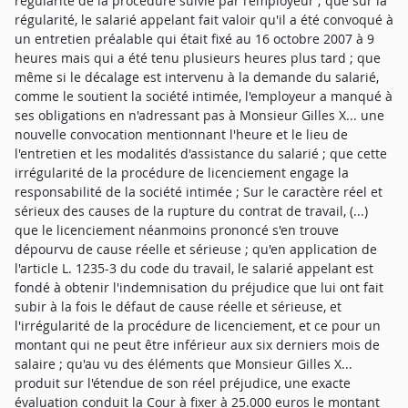
régularité de la procédure suivie par l'employeur ; que sur la
régularité, le salarié appelant fait valoir qu'il a été convoqué à
un entretien préalable qui était fixé au 16 octobre 2007 à 9
heures mais qui a été tenu plusieurs heures plus tard ; que
même si le décalage est intervenu à la demande du salarié,
comme le soutient la société intimée, l'employeur a manqué à
ses obligations en n'adressant pas à Monsieur Gilles X... une
nouvelle convocation mentionnant l'heure et le lieu de
l'entretien et les modalités d'assistance du salarié ; que cette
irrégularité de la procédure de licenciement engage la
responsabilité de la société intimée ; Sur le caractère réel et
sérieux des causes de la rupture du contrat de travail, (...)
que le licenciement néanmoins prononcé s'en trouve
dépourvu de cause réelle et sérieuse ; qu'en application de
l'article L. 1235-3 du code du travail, le salarié appelant est
fondé à obtenir l'indemnisation du préjudice que lui ont fait
subir à la fois le défaut de cause réelle et sérieuse, et
l'irrégularité de la procédure de licenciement, et ce pour un
montant qui ne peut être inférieur aux six derniers mois de
salaire ; qu'au vu des éléments que Monsieur Gilles X...
produit sur l'étendue de son réel préjudice, une exacte
évaluation conduit la Cour à fixer à 25.000 euros le montant