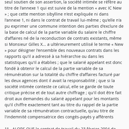
seul soutien de son assertion, la société intimée se réfère au
titre de l'annexe 1 qui est suivie de la mention « avec IC New
» ; que cette mention sibylline n'est expliquée ni dans
l'annexe 1, ni dans le contrat de travail lui-même ; qu'elle n'a
pu exprimer une commune intention des parties d'exclure de
la base de calcul de la partie variable du salaire le chiffre
d'affaires né de la reconduction de contrats existants, même
si Monsieur Gilles X... a ultérieurement utilisé le terme « New
» pour désigner l'ensemble des nouveaux contrats dans les
rapports qu'il a adressé à sa hiérarchie ou dans les
statistiques qu'il a établies ; que le salarié appelant est donc
fondé à obtenir le calcul de la partie variable de sa
rémunération sur la totalité du chiffre d'affaires facturé par
les deux agences dont il avait la responsabilité ; que si la
société intimée conteste ce calcul, elle se garde de toute
critique précise et de tout autre chiffrage ; qu'il doit être fait
droit aux demandes du salarié appelant pour les montants
qu'il chiffre exactement tant au titre du rappel de la partie
variable de sa rémunération contractuelle, qu'au titre de
l'indemnité compensatrice des congés-payés y afférents
1° - ALORS QUE le contrat de travail du 23 février 2004 de