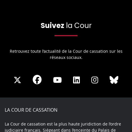
Suivez
la Cour
Retrouvez toute l’actualité de la Cour de cassation sur les
réseaux sociaux.
Share
Share
Share
Share
Sha
Share
on
on
on
on
on
on
Facebook
X
Youtube
LinkedIn
Instagram
Blue
play
LA COUR DE CASSATION
La Cour de cassation est la plus haute juridiction de l’ordre
judiciaire français. Siégeant dans l’enceinte du Palais de