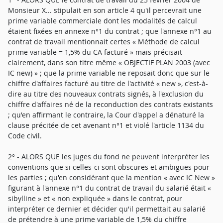
Monsieur X... stipulait en son article 4 qu'il percevrait une
prime variable commerciale dont les modalités de calcul
étaient fixées en annexe n°1 du contrat ; que l'annexe n°1 au
contrat de travail mentionnait certes « Méthode de calcul
prime variable = 1,5% du CA facturé » mais précisait
clairement, dans son titre même « OBJECTIF PLAN 2003 (avec
IC new) » ; que la prime variable ne reposait donc que sur le
chiffre d'affaires facturé au titre de l'activité « new », c'est-à-
dire au titre des nouveaux contrats signés, à l'exclusion du
chiffre d'affaires né de la reconduction des contrats existants
; qu'en affirmant le contraire, la Cour d'appel a dénaturé la
clause précitée de cet avenant n°1 et violé l'article 1134 du
Code civil.
2° - ALORS QUE les juges du fond ne peuvent interpréter les
conventions que si celles-ci sont obscures et ambiguës pour
les parties ; qu'en considérant que la mention « avec IC New »
figurant à l'annexe n°1 du contrat de travail du salarié était «
sibylline » et « non expliquée » dans le contrat, pour
interpréter ce dernier et décider qu'il permettait au salarié
de prétendre à une prime variable de 1,5% du chiffre