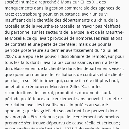
société intimée a reproché à Monsieur Gilles X... des
manquements dans la gestion commerciale des agences de
Metz et Strasbourg pour, en substance, avoir un suivi
insuffisant de la clientèle des départements du Rhin, de la
Moselle et de la Meurthe-et-Moselle, et n'avoir pas réaffecté
du personnel sur les secteurs de la Moselle et de la Meurthe-
et-Moselle, ce qui avait provoqué de nombreuses résiliations
de contrats et une perte de clientèle ; mais que pour la
période postérieure au dernier avertissement du 12 juillet
2007 qui a épuisé le pouvoir disciplinaire de l'employeur pour
tous les faits dont il avait alors connaissance, rien n'atteste
du délaissement de la clientèle dans les départements visés ;
que quant au nombre de résiliations de contrats et de clients
perdus, la société intimée qui, comme il a été dit plus haut,
omettait de rémunérer Monsieur Gilles X... sur les
reconductions de contrat, produit des documents sur la
période postérieure au licenciement sans pouvoir les mettre
en relation avec les insuffisances imputées au salarié
appelant ; que les griefs du second motif ne peuvent donc
pas non plus être retenus ; que le licenciement néanmoins
prononcé s'en trouve dépourvu de cause réelle et sérieuse ;
qu'en application de l'article L. 1235-3 du code du travail, le