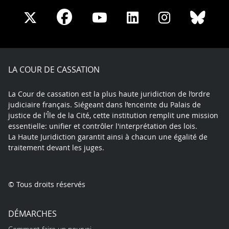
Share
Share
Share
Share
Sha
Share
on
on
on
on
on
on
Facebook
X
Youtube
LinkedIn
Instagram
Blue
play
LA COUR DE CASSATION
La Cour de cassation est la plus haute juridiction de l’ordre
judiciaire français. Siégeant dans l’enceinte du Palais de
justice de l'Île de la Cité, cette institution remplit une mission
essentielle: unifier et contrôler l'interprétation des lois.
La Haute Juridiction garantit ainsi à chacun une égalité de
traitement devant les juges.
© Tous droits réservés
DÉMARCHES