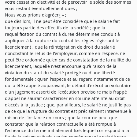
votre cessation d'activité et de percevoir le solde des sommes
vous restant éventuellement dues ;
Nous vous prions d'agréer¿ » ;
que dès lors, il ne peut être considéré que le salarié fait
toujours partie des effectifs de la société ; que la
requalification du contrat à durée déterminée conduit à
appliquer à la rupture du contrat les règles régissant le
licenciement ; que la réintégration de droit du salarié
nonobstant le refus de l'employeur, comme en l'espèce, ne
peut être ordonnée qu'en cas de constatation de la nullité du
licenciement, laquelle n'est encourue qu'à raison de la
violation du statut du salarié protégé ou d'une liberté
fondamentale ; qu'en l'espèce et au regard notamment de ce
qui a été rappelé auparavant, le défaut d'exécution volontaire
d'un jugement assorti de l'exécution provisoire mais frappé
d'appel ne saurait caractériser en soi une atteinte au droit
d'accès à la justice ; que, par ailleurs, le salarié ne justifie pas
de ce que la rupture du contrat est précisément intervenue à
raison de l'instance en cours ; que la cour ne peut que
constater que la relation contractuelle a été rompue à
l'échéance du terme initialement fixé, lequel correspond à la
fin de la saison estivale ; qu'en conséquence le salarié sera