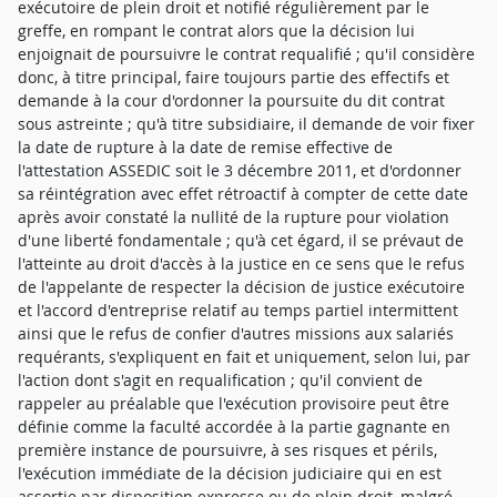
exécutoire de plein droit et notifié régulièrement par le
greffe, en rompant le contrat alors que la décision lui
enjoignait de poursuivre le contrat requalifié ; qu'il considère
donc, à titre principal, faire toujours partie des effectifs et
demande à la cour d'ordonner la poursuite du dit contrat
sous astreinte ; qu'à titre subsidiaire, il demande de voir fixer
la date de rupture à la date de remise effective de
l'attestation ASSEDIC soit le 3 décembre 2011, et d'ordonner
sa réintégration avec effet rétroactif à compter de cette date
après avoir constaté la nullité de la rupture pour violation
d'une liberté fondamentale ; qu'à cet égard, il se prévaut de
l'atteinte au droit d'accès à la justice en ce sens que le refus
de l'appelante de respecter la décision de justice exécutoire
et l'accord d'entreprise relatif au temps partiel intermittent
ainsi que le refus de confier d'autres missions aux salariés
requérants, s'expliquent en fait et uniquement, selon lui, par
l'action dont s'agit en requalification ; qu'il convient de
rappeler au préalable que l'exécution provisoire peut être
définie comme la faculté accordée à la partie gagnante en
première instance de poursuivre, à ses risques et périls,
l'exécution immédiate de la décision judiciaire qui en est
assortie par disposition expresse ou de plein droit, malgré