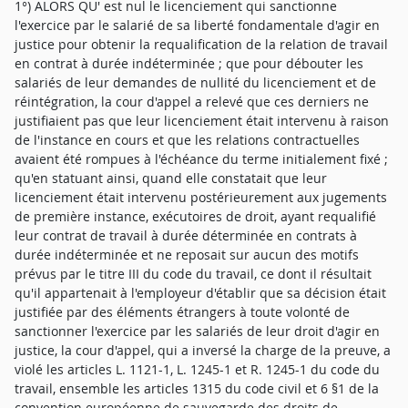
1°) ALORS QU' est nul le licenciement qui sanctionne
l'exercice par le salarié de sa liberté fondamentale d'agir en
justice pour obtenir la requalification de la relation de travail
en contrat à durée indéterminée ; que pour débouter les
salariés de leur demandes de nullité du licenciement et de
réintégration, la cour d'appel a relevé que ces derniers ne
justifiaient pas que leur licenciement était intervenu à raison
de l'instance en cours et que les relations contractuelles
avaient été rompues à l'échéance du terme initialement fixé ;
qu'en statuant ainsi, quand elle constatait que leur
licenciement était intervenu postérieurement aux jugements
de première instance, exécutoires de droit, ayant requalifié
leur contrat de travail à durée déterminée en contrats à
durée indéterminée et ne reposait sur aucun des motifs
prévus par le titre III du code du travail, ce dont il résultait
qu'il appartenait à l'employeur d'établir que sa décision était
justifiée par des éléments étrangers à toute volonté de
sanctionner l'exercice par les salariés de leur droit d'agir en
justice, la cour d'appel, qui a inversé la charge de la preuve, a
violé les articles L. 1121-1, L. 1245-1 et R. 1245-1 du code du
travail, ensemble les articles 1315 du code civil et 6 §1 de la
convention européenne de sauvegarde des droits de