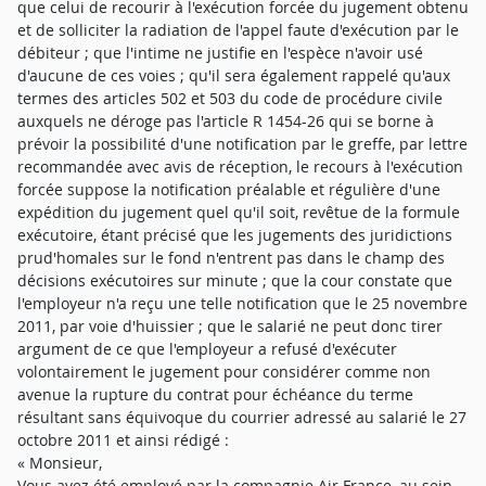
que celui de recourir à l'exécution forcée du jugement obtenu
et de solliciter la radiation de l'appel faute d'exécution par le
débiteur ; que l'intime ne justifie en l'espèce n'avoir usé
d'aucune de ces voies ; qu'il sera également rappelé qu'aux
termes des articles 502 et 503 du code de procédure civile
auxquels ne déroge pas l'article R 1454-26 qui se borne à
prévoir la possibilité d'une notification par le greffe, par lettre
recommandée avec avis de réception, le recours à l'exécution
forcée suppose la notification préalable et régulière d'une
expédition du jugement quel qu'il soit, revêtue de la formule
exécutoire, étant précisé que les jugements des juridictions
prud'homales sur le fond n'entrent pas dans le champ des
décisions exécutoires sur minute ; que la cour constate que
l'employeur n'a reçu une telle notification que le 25 novembre
2011, par voie d'huissier ; que le salarié ne peut donc tirer
argument de ce que l'employeur a refusé d'exécuter
volontairement le jugement pour considérer comme non
avenue la rupture du contrat pour échéance du terme
résultant sans équivoque du courrier adressé au salarié le 27
octobre 2011 et ainsi rédigé :
« Monsieur,
Vous avez été employé par la compagnie Air France, au sein