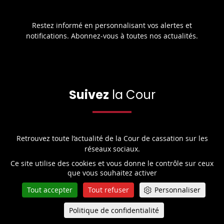
Restez informé en personnalisant vos alertes et
notifications. Abonnez-vous à toutes nos actualités.
Suivez
la Cour
Retrouvez toute l’actualité de la Cour de cassation sur les
réseaux sociaux.
Ce site utilise des cookies et vous donne le contrôle sur ceux
que vous souhaitez activer
Share
Share
Share
Share
Sha
Share
Tout accepter
Tout refuser
Personnaliser
on
on
on
on
on
on
Politique de confidentialité
Queue-Fair
Facebook
Menu
X
Youtube
LinkedIn
Instagram
Blue