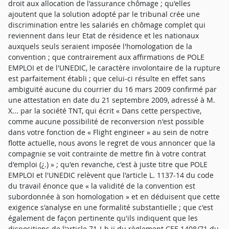
droit aux allocation de l'assurance chômage ; qu'elles
ajoutent que la solution adopté par le tribunal crée une
discrimination entre les salariés en chômage complet qui
reviennent dans leur Etat de résidence et les nationaux
auxquels seuls seraient imposée l'homologation de la
convention ; que contrairement aux affirmations de POLE
EMPLOI et de l'UNEDIC, le caractère involontaire de la rupture
est parfaitement établi ; que celui-ci résulte en effet sans
ambiguïté aucune du courrier du 16 mars 2009 confirmé par
une attestation en date du 21 septembre 2009, adressé à M.
X... par la société TNT, qui écrit « Dans cette perspective,
comme aucune possibilité de reconversion n'est possible
dans votre fonction de « Flight engineer » au sein de notre
flotte actuelle, nous avons le regret de vous annoncer que la
compagnie se voit contrainte de mettre fin à votre contrat
d'emploi (¿.) » ; qu'en revanche, c'est à juste titre que POLE
EMPLOI et l'UNEDIC relèvent que l'article L. 1137-14 du code
du travail énonce que « la validité de la convention est
subordonnée à son homologation » et en déduisent que cette
exigence s'analyse en une formalité substantielle ; que c'est
également de façon pertinente qu'ils indiquent que les
dispositions de l'article 71-I-b ii du règlement CEE 1408/71 du