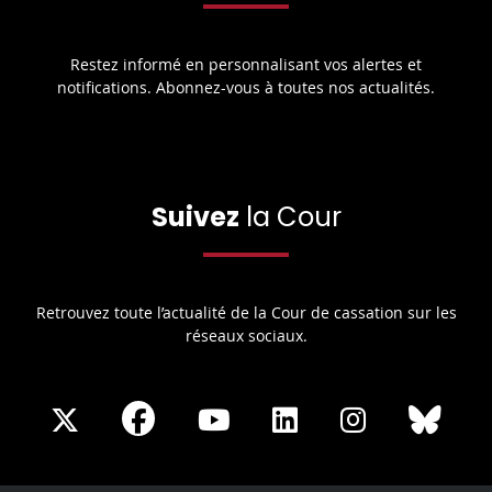
Restez informé en personnalisant vos alertes et
notifications. Abonnez-vous à toutes nos actualités.
Suivez
la Cour
Retrouvez toute l’actualité de la Cour de cassation sur les
réseaux sociaux.
Share
Share
Share
Share
Sha
Share
on
on
on
on
on
on
Facebook
X
Youtube
LinkedIn
Instagram
Blue