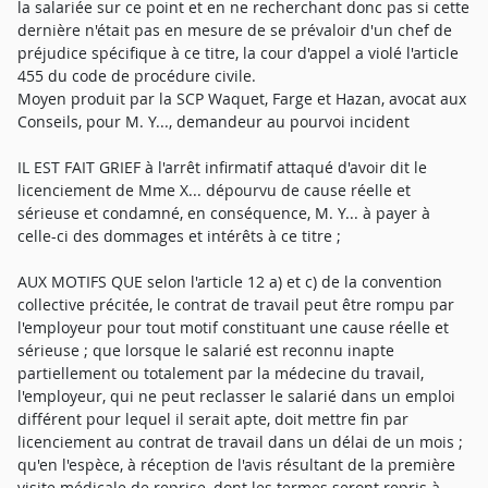
la salariée sur ce point et en ne recherchant donc pas si cette
dernière n'était pas en mesure de se prévaloir d'un chef de
préjudice spécifique à ce titre, la cour d'appel a violé l'article
455 du code de procédure civile.
Moyen produit par la SCP Waquet, Farge et Hazan, avocat aux
Conseils, pour M. Y..., demandeur au pourvoi incident
IL EST FAIT GRIEF à l'arrêt infirmatif attaqué d'avoir dit le
licenciement de Mme X... dépourvu de cause réelle et
sérieuse et condamné, en conséquence, M. Y... à payer à
celle-ci des dommages et intérêts à ce titre ;
AUX MOTIFS QUE selon l'article 12 a) et c) de la convention
collective précitée, le contrat de travail peut être rompu par
l'employeur pour tout motif constituant une cause réelle et
sérieuse ; que lorsque le salarié est reconnu inapte
partiellement ou totalement par la médecine du travail,
l'employeur, qui ne peut reclasser le salarié dans un emploi
différent pour lequel il serait apte, doit mettre fin par
licenciement au contrat de travail dans un délai de un mois ;
qu'en l'espèce, à réception de l'avis résultant de la première
visite médicale de reprise, dont les termes seront repris à