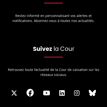
Restez informé en personnalisant vos alertes et
notifications. Abonnez-vous à toutes nos actualités.
Suivez
la Cour
Retrouvez toute l’actualité de la Cour de cassation sur les
réseaux sociaux.
Share
Share
Share
Share
Sha
Share
on
on
on
on
on
on
Facebook