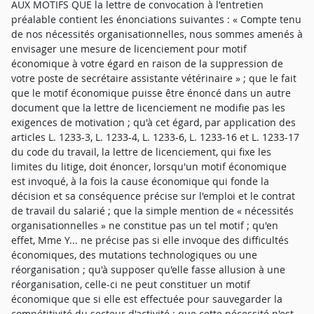
AUX MOTIFS QUE la lettre de convocation à l'entretien
préalable contient les énonciations suivantes : « Compte tenu
de nos nécessités organisationnelles, nous sommes amenés à
envisager une mesure de licenciement pour motif
économique à votre égard en raison de la suppression de
votre poste de secrétaire assistante vétérinaire » ; que le fait
que le motif économique puisse être énoncé dans un autre
document que la lettre de licenciement ne modifie pas les
exigences de motivation ; qu'à cet égard, par application des
articles L. 1233-3, L. 1233-4, L. 1233-6, L. 1233-16 et L. 1233-17
du code du travail, la lettre de licenciement, qui fixe les
limites du litige, doit énoncer, lorsqu'un motif économique
est invoqué, à la fois la cause économique qui fonde la
décision et sa conséquence précise sur l'emploi et le contrat
de travail du salarié ; que la simple mention de « nécessités
organisationnelles » ne constitue pas un tel motif ; qu'en
effet, Mme Y... ne précise pas si elle invoque des difficultés
économiques, des mutations technologiques ou une
réorganisation ; qu'à supposer qu'elle fasse allusion à une
réorganisation, celle-ci ne peut constituer un motif
économique que si elle est effectuée pour sauvegarder la
compétitivité du secteur d'activité ; que cette nécessité n'est