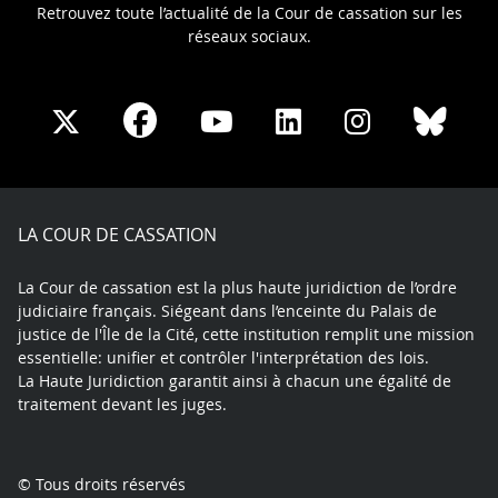
Retrouvez toute l’actualité de la Cour de cassation sur les
réseaux sociaux.
Share
Share
Share
Share
Sha
Share
on
on
on
on
on
on
Facebook
X
Youtube
LinkedIn
Instagram
Blue
play
LA COUR DE CASSATION
La Cour de cassation est la plus haute juridiction de l’ordre
judiciaire français. Siégeant dans l’enceinte du Palais de
justice de l'Île de la Cité, cette institution remplit une mission
essentielle: unifier et contrôler l'interprétation des lois.
La Haute Juridiction garantit ainsi à chacun une égalité de
traitement devant les juges.
© Tous droits réservés