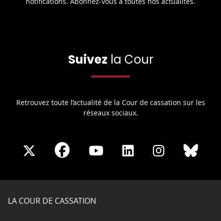
notifications. Abonnez-vous à toutes nos actualités.
Suivez
la Cour
Retrouvez toute l’actualité de la Cour de cassation sur les
réseaux sociaux.
Share
Share
Share
Share
Sha
Share
on
on
on
on
on
on
Facebook
X
Youtube
LinkedIn
Instagram
Blue
play
LA COUR DE CASSATION