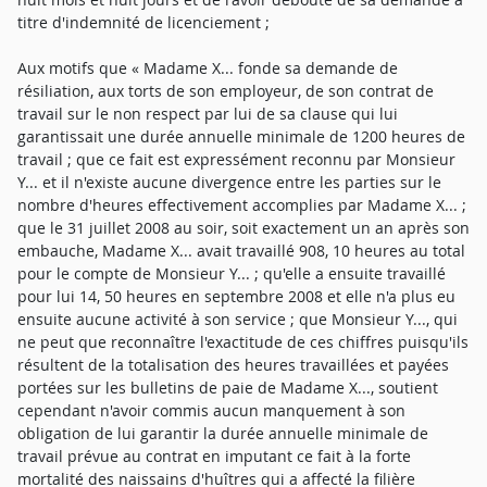
titre d'indemnité de licenciement ;
Aux motifs que « Madame X... fonde sa demande de résiliation, aux torts de son employeur, de son contrat de travail sur le non respect par lui de sa clause qui lui garantissait une durée annuelle minimale de 1200 heures de travail ; que ce fait est expressément reconnu par Monsieur Y... et il n'existe aucune divergence entre les parties sur le nombre d'heures effectivement accomplies par Madame X... ; que le 31 juillet 2008 au soir, soit exactement un an après son embauche, Madame X... avait travaillé 908, 10 heures au total pour le compte de Monsieur Y... ; qu'elle a ensuite travaillé pour lui 14, 50 heures en septembre 2008 et elle n'a plus eu ensuite aucune activité à son service ; que Monsieur Y..., qui ne peut que reconnaître l'exactitude de ces chiffres puisqu'ils résultent de la totalisation des heures travaillées et payées portées sur les bulletins de paie de Madame X..., soutient cependant n'avoir commis aucun manquement à son obligation de lui garantir la durée annuelle minimale de travail prévue au contrat en imputant ce fait à la forte mortalité des naissains d'huîtres qui a affecté la filière ostréicole normande en 2008 et 2009 et il considère cet événement comme un cas de force majeure qui justifiait que sa salariée n'accomplisse pas le nombre d'heures prévues au contrat ; qu'une telle analyse ne saurait être admise que pour autant que la mortalité anormalement élevée des naissains d'huitres, cause de l diminution de sa durée de travail imposée à la salariée, constituerait un événement extérieur et irrésistible ; qu'or, par définition, elle n'est pas extérieure à l'activité ostréicole puisqu'elle constitue un risque inhérent à celle-ci ; que la mortalité anormale des naissains d'huîtres en 2008 et 2009, dont la réalité même n'est pas contestable, n'était donc pas de nature à libérer Monsieur Y... de son obligation contractuelle de garantir à Madame X... 1200 heures de travail minimum par période de douze mois ; que c'est par lettre du 23 septembre 2008 que, pour la première fois, Madame X... s'est plainte à Monsieur Y... parce qu'il ne lui garantissait pas la durée minimale annuelle de travail prévue à son contrat ; qu'elle lui exprimait dans cette lettre son étonnement parce qu'il ne la licenciait pas, hypothèse qui lui permettrait, expliquait-elle, de sortir de sa situation financière plus que précaire, en ce qu'elle serait libre de chercher un autre emploi et de faire valoir ses droits à indemnisation au titre du chômage ; que par lettre du 2 octobre 2008, Monsieur Y... a répondu à cette lettre de Madame X... que la situation dont se plaint celle-ci, et dont il reconnaissait la réalité, est imputable aux aléas de l'activité ostréicole et, plus précisément, à la mortalité des huîtres ; qu'il lui a par ailleurs proposé de diminuer son temps de travail et de fixer celui-ci à 20 heures par c'est donc incontestablement parce qu'il rencontrait de difficultés économiques dans la gestion de son entreprise, difficultés qu'il imputait à la mortalité anormalement élevée des naissains d'huîtres, que Monsieur Y... a proposé à Madame X... cette modification, devant se traduire par une diminution de sa durée de travail, de son contrat de travail ; qu'or, l'article L 1222-6 du Code du Travail dispose que lorsque l'employeur envisage la modification d'un élément essentiel du contrat de travail pour l'un des motifs énoncés d l'article L 1233-3, ce qui correspond à l'hypothèse de l'espèce, il en fait la proposition au salarié par lettre recommandée avec avis de réception ; que la lettre de notification informe le salarié qu'il dispose d'un mois à compter de sa réception pour faire connaître son refus ; qu'à défaut de réponse dans le délai d'un mois, le salarié est réputé avoir accepté la modification proposée ; qu'outre que, à lire sa lettre du 2 octobre 2008, Monsieur Y... ne s'est manifestement pas placé dans l'optique de ce texte, il ressort explicitement de ses écritures (dernier alinéa de la page 3) qu'il excluait l'hypothèse prévue par lui ; que du reste, cette proposition de modification de son contrat de travail présentée à la salariée ne l'a pas été dans les formes et aux conditions prévues par ce texte et elle ne lui était donc pas opposable dans l'hypothèse, qui est celle de l'espèce, où elle n'y a pas donné suite ; que dans ces conditions, deux alternatives seulement s'offraient à l'employeur-soit proposer à la salariée, dans le respect des dispositions de l'article L 1222-6, une modification de son contrat de travail dans le sens d'une réduction de sa durée de travail et la licencier pour motif économique dans l'hypothèse de son refus d'accepter la modification proposée, lequel refus, en application du dernier alinéa du texte, ne pouvait être qu'exprès-soit poursuivre l'exécution du contrat, c'est à dire lui assurer un minimum, annuel de 1200 heures de travail ; qu'il est ici constant que Monsieur Y... n'a pas choisi la première option et n'a pas, par ailleurs, exécuté le contrat tel que prévu ; qu'il était prévu au contrat que Madame X... exerce ses fonctions sur les différents parcs exploités par Monsieur Y..., situés à GEFOSSEFONTENAY d'une part et à MEUVAINES d'autre part ; qu'il n'est pas contesté que Madame X..., qui réside à LA GAMBE, a toujours travaillé à GEFOSSEFONTENAY, plus proche de son domicile que MEUVAINES ; que dans sa lettre du 2 octobre 2008 qu'il a adressée à Madame X... en réponse à la sienne du 23 septembre 2008, Monsieur Y... lui rappelle la proposition qu'il lui a faite d'aller travailler le samedi 13 septembre 2008 sur les parcs de MEUVAINES, proposition que celle-ci aurait déclinée en invoquant un problème de transport ; que Monsieur Y... considère que, en refusant d'aller travailler sur le site de MEUVAINES, lequel était pourtant prévu à son contrat de travail comme lieu où elle pouvait être amenée à travailler, Madame X... a commis une faute grave qui l'exonère de toute responsabilité dans la situation que dénonce celle-ci ; que Monsieur Y... ne saurait être suivi en son analyse sur ce point ; que le seul refus de Madame X..., qu'il évoque dans sa lettre du 2 octobre 2008, concerne le samedi 13 septembre 2008 ; qu'il fait, dans sa lettre, le constat de ce refus mais n'en tire aucune conclusion en termes d'éventuels manquements de la salariée à ses obligations contractuelles ; qu'en toute hypothèse, si celle-ci a opposé un refus à sa demande d'aller travailler à MEUVAIINES et s'il estimait ce refus constitutif d'un manquement fautif de celle-là, il lui appartenait, dans un premier temps de la mettre en demeure de s'y rendre pour effectuer sa prestation de travail et, dans un second temps, de sanctionner son refus de s'y rendre, en la licenciant pour faute le cas échéant ; qu'il est constant que Monsieur Y... n'a jamais agi ainsi ; qu'il est donc mal fondé à se prévaloir d'une hypothétique faute de Madame X... pour s'exonérer de sa responsabilité envers elle a propos de l'inexécution du contrat, cause de la demande de celle-ci de le rompre ; que Monsieur Y... n'a pas assuré à Madame X... la durée minimale de travail prévue au contrat ; que cette situation, naturellement cause pour elle d'un préjudice financier, privée qu'elle a été des ressources tirées de son activité qu'elle pouvait légitimement escompter, légitimait sa demande de rupture, aux torts de son employeur, de son contrat de travail ; que sera donc, sur ce point, confirmée la décision entreprise ; que les premiers juges ont fixé provisoirement, dans l'attente d'un éventuel appel de leur décision, à la date de reddition de celle-ci, celle de rupture du contrat ; que sur ce point, leur décision ne saurait être confirmée ; qu'en effet doit être retenue la date où la rupture apparaît définitivement consommée, c'est-à-dire lorsque les parties au contrat ont l'une et l'autre exprimé, de manière non équivoque, qu'elles considéraient son exécution désormais impossible ; que cette date peut être déterminée à l'aide des éléments suivants : par lettre du 6 janvier 2009, Madame X... a mis en demeure Monsieur Y... d'exécuter à la lettre le contrat en lui précisant qu'à défaut d'exécution sous 48 heures, elle saisirait la juge compétent de ses demandes ; que le 9 janvier 2009 (pièce n° 4 de Monsieur Y...) Monsieur Y... a proposé à Madame X... une rupture conventionnelle de son contrat de travail et, dans cette perspective, lui a transmis, rempli et signé par lui, le formulaire ad hoc, lequel n'a pas été cosigné par elle et la rupture conventionnelle n'a donc pu être homologuée par le DDTEFP ; qu'enfin le 9 février 2009, Madame X... a saisi le Conseil de prud'hommes d'une demande de résiliation, aux torts de son employeur, de son contrat de travail ; que sa dernière prestation de travail était antérieure de cinq mois à sa saisine du Conseil de prud'hommes, celle-ci traduit, de manière incontestable, la consommation définitive de la rupture du contrat de travail ; que celle-ci doit donc être fixée au 9 février 2009 ; que jusqu'à sa rupture, les parties demeuraient dans les liens du contrat, lequel doit donc s'appliquer jusqu'à celle-ci en toutes ses dispositions et, au premier chef, en celle relative à la durée du travail puisqu'il n'existe ici aucun indice de ce que la salariée ne serait pas demeurée à la disposition de son employeur pour accomplir la durée de travail prévue au contrat ; que Madame X... est donc demeurée dix huit mois et huit jours dans les liens du contrat ; que sur la base de 1200 heures par an et d'une rémunération brute horaire de 9, 54 €, son droit à rémunération s'élève à la somme brute totale de 17. 197 € ; qu'elle a perçu la somme brute totale, hors congés payés, de 8. 536, 48 € ; que lui reste donc du la différence soit 8. 660, 52 €, outre 866, 05 € au titre des congés payés y afférents ; que Madame X... étant bien fondée en sa demande de résiliation, aux torts de soit employeur, de son contrat de travail, elle l'est également en celle, subséquente, de réparation du préjudice qui lui a causé sa rupt