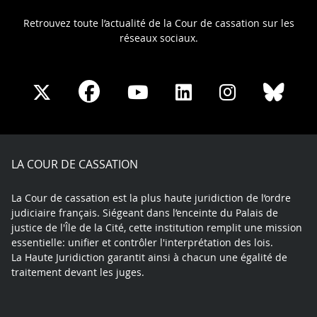
Retrouvez toute l’actualité de la Cour de cassation sur les
réseaux sociaux.
Share
Share
Share
Share
Sha
Share
on
on
on
on
on
on
Facebook
X
Youtube
LinkedIn
Instagram
Blue
play
LA COUR DE CASSATION
La Cour de cassation est la plus haute juridiction de l’ordre
judiciaire français. Siégeant dans l’enceinte du Palais de
justice de l'Île de la Cité, cette institution remplit une mission
essentielle: unifier et contrôler l'interprétation des lois.
La Haute Juridiction garantit ainsi à chacun une égalité de
traitement devant les juges.