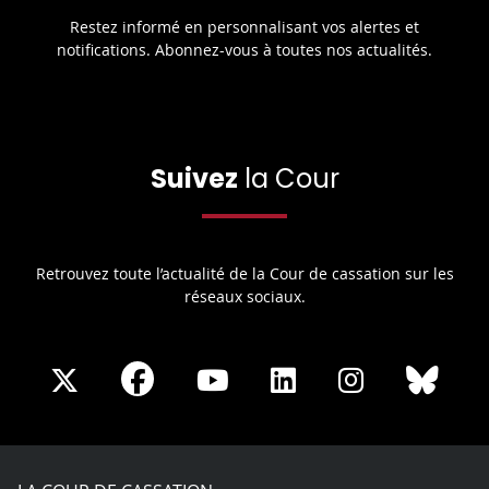
Restez informé en personnalisant vos alertes et
notifications. Abonnez-vous à toutes nos actualités.
Suivez
la Cour
Retrouvez toute l’actualité de la Cour de cassation sur les
réseaux sociaux.
Share
Share
Share
Share
Sha
Share
on
on
on
on
on
on
Facebook
X
Youtube
LinkedIn
Instagram
Blue
play