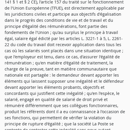
141 § 1 et § 2 CE), l'article 157 du traité sur le fonctionnement
de l'Union Européenne (TFUE), est directement applicable par
les juridictions civiles et participe aux objectifs d'égalisation
dans le progrès des conditions de vie et de travail et du
principe d'égalité des rémunérations, font partie des
fondements de l'Union ; qu'au surplus le principe à travail
égal, salaire égal édicté par les articles L. 3221-1 à 5, L. 2261-
22 du code du travail doit recevoir application dans tous les
cas où les salariés sont placés dans une situation identique ;
que l'employeur est tenu, dans ce cas, d'assurer l'égalité de
rémunération ; qu'en matière d'égalité de traitement, la
charge de la preuve, tant en matière communautaire que
nationale est partagée : le demandeur devant apporter les
éléments qui laissent supposer une inégalité et le défendeur
devant apporter les éléments probants, objectifs et
concordants qui justifient cette inégalité ; qu'en l'espèce, le
salarié, engagé en qualité de salarié de droit privé et
rémunéré différemment que ses collègues fonctionnaires,
produit les référents dont il a eu connaissance à l'occasion de
ses fonctions, qui permettent de vérifier la violation du
principe de rupture d'égalité ; que la société La Poste se
contente de contester cette inégalité sans pour autant