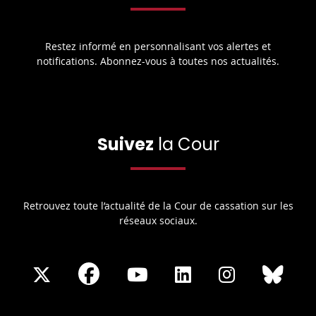
Restez informé en personnalisant vos alertes et
notifications. Abonnez-vous à toutes nos actualités.
Suivez
la Cour
Retrouvez toute l’actualité de la Cour de cassation sur les
réseaux sociaux.
Share
Share
Share
Share
Sha
Share
on
on
on
on
on
on
Facebook