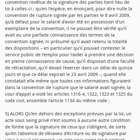
convention revêtue de la signature des parties tient lieu de
loi à celles-ci ; qu'en l'espèce, en énonçant, pour dire nulle la
convention de rupture signée par les parties le 8 avril 2009,
qu'à défaut pour le salarié d'avoir été en possession d'un
exemplaire de la convention, il ne pouvait être vérifié qu'il
avait eu une parfaite connaissance des termes de la
convention signée, ni présumé qu'il avait retenu la totalité
des dispositions – en particulier qu'il pouvait contester le
service public de l'emploi pour l'aider à prendre une décision
en pleine connaissance de cause, qu'il disposait d'une faculté
de rétractation, qu'il devait l'exercer dans un délai de quinze
jours et que ce délai expirait le 23 avril 2009 –, quand elle
constatait elle-même que toutes ces informations figuraient
dans la convention de rupture que le salarié avait signée, la
cour d'appel a violé les articles 1316-4, 1322, 1323 et 1325 du
code civil, ensemble l'article 1134 du même code ;
5) ALORS QU'en dehors des exceptions prévues par la loi, un
acte sous seing privé n'est soumis à aucune autre condition
de forme que la signature de ceux qui s'obligent, de sorte
qu'en l'absence de désaveu d'écriture ou de signature par
celui à qui il est opposé, un acte sous seing privé portant