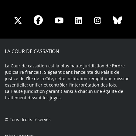
Share
Share
Share
Share
Sha
Share
on
on
on
on
on
on
Facebook
X
Youtube
LinkedIn
Instagram
Blue
play
LA COUR DE CASSATION
La Cour de cassation est la plus haute juridiction de l’ordre
judiciaire français. Siégeant dans l’enceinte du Palais de
justice de l'Île de la Cité, cette institution remplit une mission
essentielle: unifier et contrôler l'interprétation des lois.
La Haute Juridiction garantit ainsi à chacun une égalité de
traitement devant les juges.
© Tous droits réservés