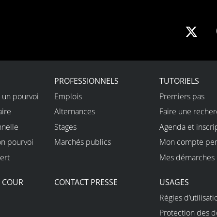
Sha
on
X
PROFESSIONNELS
TUTORIELS
 un pourvoi
Emplois
Premiers pas
aire
Alternances
Faire une reche
nnelle
Stages
Agenda et inscri
on pourvoi
Marchés publics
Mon compte per
ert
Mes démarches 
A COUR
CONTACT PRESSE
USAGES
Règles d’utilisati
Protection des 