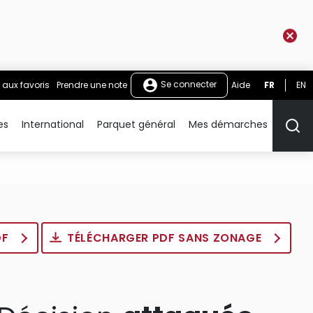
Se connecter
 aux favoris
Prendre une note
Aide
FR
EN
es
International
Parquet général
Mes démarches
Rech
DF
TÉLÉCHARGER PDF SANS ZONAGE