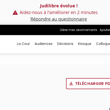
Judilibre évolue !
Aidez-nous à l'améliorer en 2 minutes
Répondre au questionnaire
Gérer mes abonnements
Ajouter
La Cour
Audiences
Décisions
Kiosque
Colloqu
TÉLÉCHARGER P