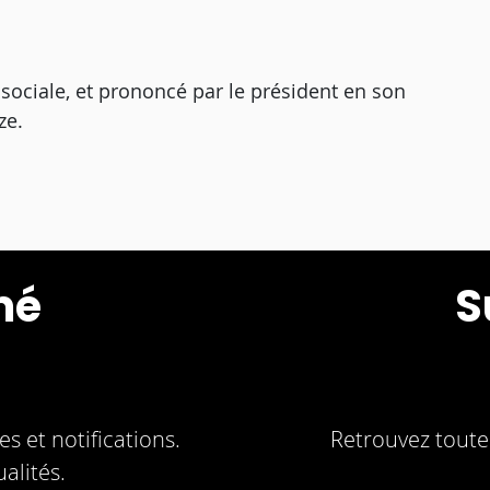
 sociale, et prononcé par le président en son
ze.
mé
S
s et notifications.
Retrouvez toute 
alités.