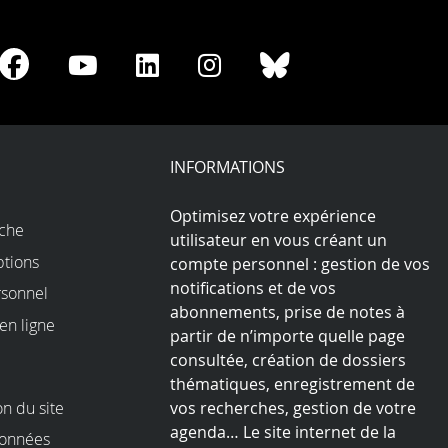
re
Share
Share
Share
Share
Share
on
on
on
on
on
Facebook
Youtube
LinkedIn
Instagram
Bluesky
play
INFORMATIONS
Optimisez votre expérience
rche
utilisateur en vous créant un
ptions
compte personnel : gestion de vos
notifications et de vos
sonnel
abonnements, prise de notes à
en ligne
partir de n’importe quelle page
consultée, création de dossiers
thématiques, enregistrement de
on du site
vos recherches, gestion de votre
agenda… Le site internet de la
données