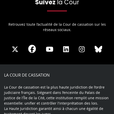
Suivez
la Cour
Retrouvez toute l’actualité de la Cour de cassation sur les
réseaux sociaux.
Share
Share
Share
Share
Sha
Share
on
on
on
on
on
on
Facebook
X
Youtube
LinkedIn
Instagram
Blue
play
LA COUR DE CASSATION
La Cour de cassation est la plus haute juridiction de l’ordre
judiciaire français. Siégeant dans l’enceinte du Palais de
justice de l'Île de la Cité, cette institution remplit une mission
essentielle: unifier et contrôler l'interprétation des lois.
La Haute Juridiction garantit ainsi à chacun une égalité de
traitement devant les juges.