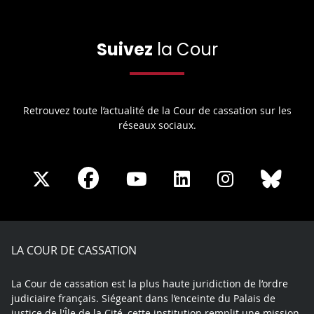
Suivez
la Cour
Retrouvez toute l’actualité de la Cour de cassation sur les
réseaux sociaux.
Share
Share
Share
Share
Sha
Share
on
on
on
on
on
on
Facebook
X
Youtube
LinkedIn
Instagram
Blue
play
LA COUR DE CASSATION
La Cour de cassation est la plus haute juridiction de l’ordre
judiciaire français. Siégeant dans l’enceinte du Palais de
justice de l'Île de la Cité, cette institution remplit une mission