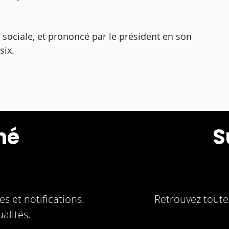
e sociale, et prononcé par le président en son
six.
mé
S
s et notifications.
Retrouvez toute 
alités.