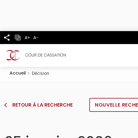
Panneau de gestion des cookies
Aller
au
contenu
principal
A+
A-
Accueil
Décision
RETOUR À LA RECHERCHE
NOUVELLE RECH