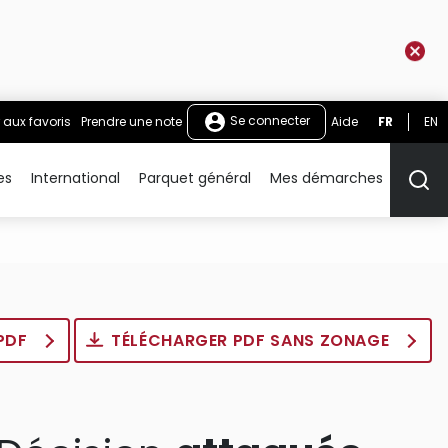
Se connecter
 aux favoris
Prendre une note
Aide
FR
EN
es
International
Parquet général
Mes démarches
Rech
 PDF
TÉLÉCHARGER PDF SANS ZONAGE