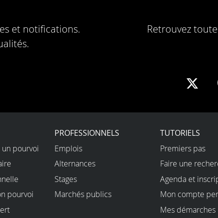
s et notifications.
Retrouvez toute 
alités.
Sha
on
X
PROFESSIONNELS
TUTORIELS
 un pourvoi
Emplois
Premiers pas
aire
Alternances
Faire une reche
nnelle
Stages
Agenda et inscri
on pourvoi
Marchés publics
Mon compte per
ert
Mes démarches 