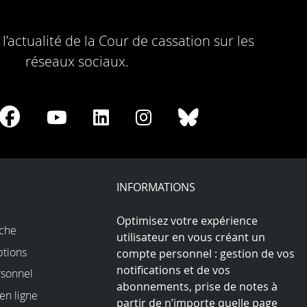
l’actualité de la Cour de cassation sur les
réseaux sociaux.
re
Share
Share
Share
Share
Share
on
on
on
on
on
Facebook
Youtube
LinkedIn
Instagram
Bluesky
play
INFORMATIONS
Optimisez votre expérience
rche
utilisateur en vous créant un
ptions
compte personnel : gestion de vos
notifications et de vos
sonnel
abonnements, prise de notes à
en ligne
partir de n’importe quelle page