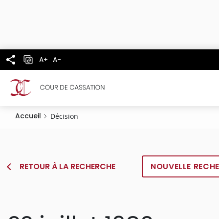
Panneau de gestion des cookies
Aller
au
contenu
principal
A+
A-
Accueil
Décision
RETOUR À LA RECHERCHE
NOUVELLE RECH