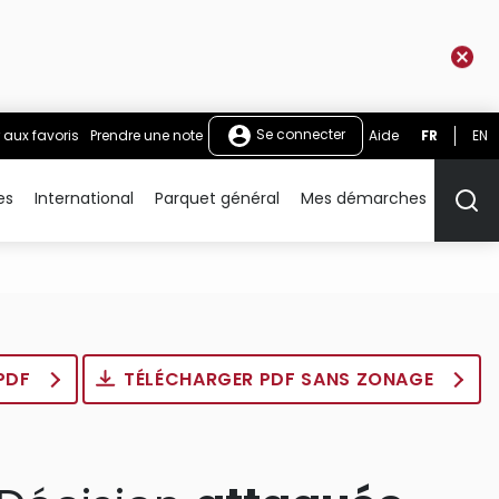
Se connecter
 aux favoris
Prendre une note
Aide
FR
EN
es
International
Parquet général
Mes démarches
Rech
 PDF
TÉLÉCHARGER PDF SANS ZONAGE