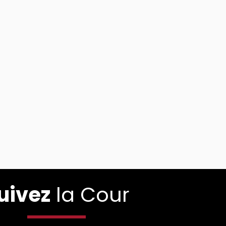
uivez
la Cour