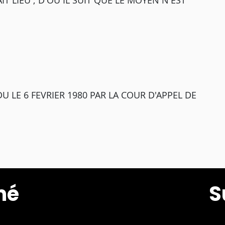
LIEU ; D'OU IL SUIT QUE LE MOYEN N'EST
 LE 6 FEVRIER 1980 PAR LA COUR D'APPEL DE
mé
S