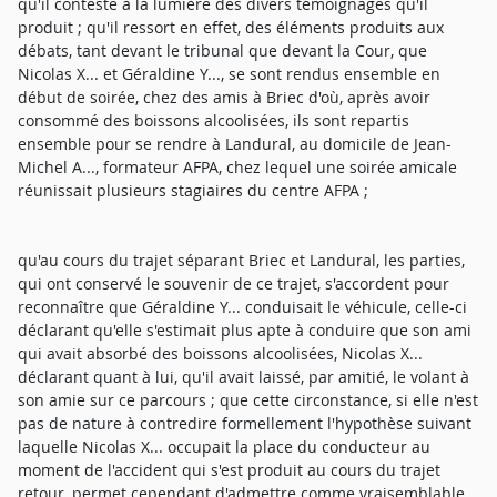
qu'il conteste à la lumière des divers témoignages qu'il
produit ; qu'il ressort en effet, des éléments produits aux
débats, tant devant le tribunal que devant la Cour, que
Nicolas X... et Géraldine Y..., se sont rendus ensemble en
début de soirée, chez des amis à Briec d'où, après avoir
consommé des boissons alcoolisées, ils sont repartis
ensemble pour se rendre à Landural, au domicile de Jean-
Michel A..., formateur AFPA, chez lequel une soirée amicale
réunissait plusieurs stagiaires du centre AFPA ;
qu'au cours du trajet séparant Briec et Landural, les parties,
qui ont conservé le souvenir de ce trajet, s'accordent pour
reconnaître que Géraldine Y... conduisait le véhicule, celle-ci
déclarant qu'elle s'estimait plus apte à conduire que son ami
qui avait absorbé des boissons alcoolisées, Nicolas X...
déclarant quant à lui, qu'il avait laissé, par amitié, le volant à
son amie sur ce parcours ; que cette circonstance, si elle n'est
pas de nature à contredire formellement l'hypothèse suivant
laquelle Nicolas X... occupait la place du conducteur au
moment de l'accident qui s'est produit au cours du trajet
retour, permet cependant d'admettre comme vraisemblable