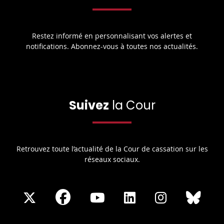
Restez informé en personnalisant vos alertes et
notifications. Abonnez-vous à toutes nos actualités.
Suivez
la Cour
Retrouvez toute l’actualité de la Cour de cassation sur les
réseaux sociaux.
Share
Share
Share
Share
Sha
Share
on
on
on
on
on
on