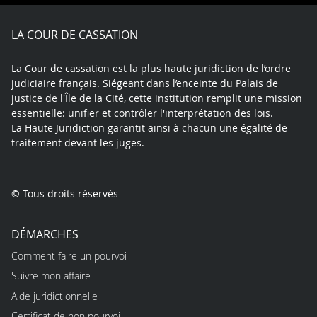
Facebook
X
Youtube
LinkedIn
Instagram
Blue
play
LA COUR DE CASSATION
La Cour de cassation est la plus haute juridiction de l’ordre
judiciaire français. Siégeant dans l’enceinte du Palais de
justice de l'Île de la Cité, cette institution remplit une mission
essentielle: unifier et contrôler l'interprétation des lois.
La Haute Juridiction garantit ainsi à chacun une égalité de
traitement devant les juges.
© Tous droits réservés
DÉMARCHES
Comment faire un pourvoi
Suivre mon affaire
Aide juridictionnelle
Certificat de non pourvoi