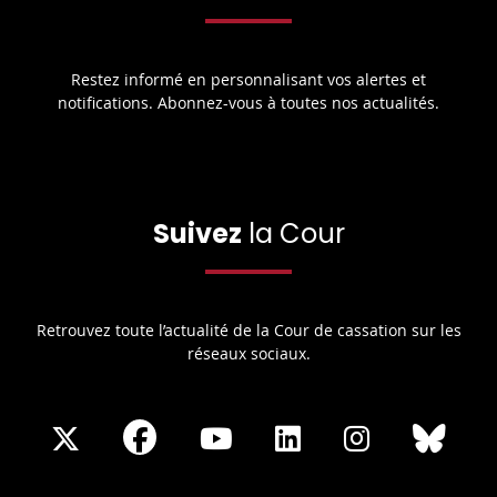
Restez informé en personnalisant vos alertes et
notifications. Abonnez-vous à toutes nos actualités.
Suivez
la Cour
Retrouvez toute l’actualité de la Cour de cassation sur les
réseaux sociaux.
Share
Share
Share
Share
Sha
Share
on
on
on
on
on
on