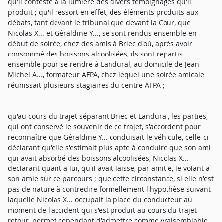
qu'il conteste à la lumière des divers témoignages qu'il
produit ; qu'il ressort en effet, des éléments produits aux
débats, tant devant le tribunal que devant la Cour, que
Nicolas X... et Géraldine Y..., se sont rendus ensemble en
début de soirée, chez des amis à Briec d'où, après avoir
consommé des boissons alcoolisées, ils sont repartis
ensemble pour se rendre à Landural, au domicile de Jean-
Michel A..., formateur AFPA, chez lequel une soirée amicale
réunissait plusieurs stagiaires du centre AFPA ;
qu'au cours du trajet séparant Briec et Landural, les parties,
qui ont conservé le souvenir de ce trajet, s'accordent pour
reconnaître que Géraldine Y... conduisait le véhicule, celle-ci
déclarant qu'elle s'estimait plus apte à conduire que son ami
qui avait absorbé des boissons alcoolisées, Nicolas X...
déclarant quant à lui, qu'il avait laissé, par amitié, le volant à
son amie sur ce parcours ; que cette circonstance, si elle n'est
pas de nature à contredire formellement l'hypothèse suivant
laquelle Nicolas X... occupait la place du conducteur au
moment de l'accident qui s'est produit au cours du trajet
retour, permet cependant d'admettre comme vraisemblable