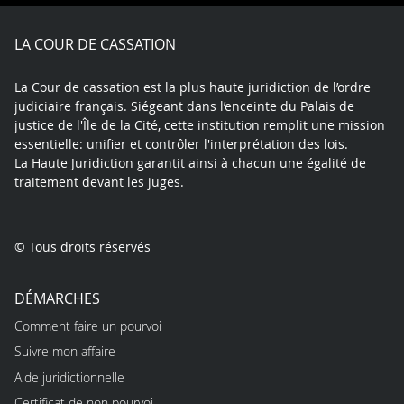
Facebook
X
Youtube
LinkedIn
Instagram
Blue
play
LA COUR DE CASSATION
La Cour de cassation est la plus haute juridiction de l’ordre
judiciaire français. Siégeant dans l’enceinte du Palais de
justice de l'Île de la Cité, cette institution remplit une mission
essentielle: unifier et contrôler l'interprétation des lois.
La Haute Juridiction garantit ainsi à chacun une égalité de
traitement devant les juges.
© Tous droits réservés
DÉMARCHES
Comment faire un pourvoi
Suivre mon affaire
Aide juridictionnelle
Certificat de non pourvoi