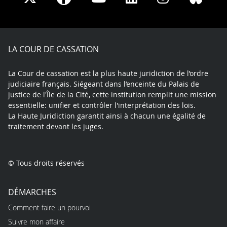
on
on
on
on
on
on
Facebook
X
Youtube
LinkedIn
Instagram
Blue
play
LA COUR DE CASSATION
La Cour de cassation est la plus haute juridiction de l’ordre
judiciaire français. Siégeant dans l’enceinte du Palais de
justice de l'Île de la Cité, cette institution remplit une mission
essentielle: unifier et contrôler l'interprétation des lois.
La Haute Juridiction garantit ainsi à chacun une égalité de
traitement devant les juges.
© Tous droits réservés
DÉMARCHES
Comment faire un pourvoi
Suivre mon affaire