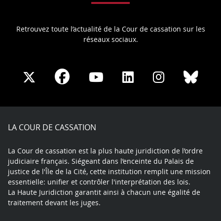
Retrouvez toute l’actualité de la Cour de cassation sur les
réseaux sociaux.
Share
Share
Share
Share
Sha
Share
on
on
on
on
on
on
Facebook
X
Youtube
LinkedIn
Instagram
Blue
play
LA COUR DE CASSATION
La Cour de cassation est la plus haute juridiction de l’ordre
judiciaire français. Siégeant dans l’enceinte du Palais de
justice de l'Île de la Cité, cette institution remplit une mission
essentielle: unifier et contrôler l'interprétation des lois.
La Haute Juridiction garantit ainsi à chacun une égalité de
traitement devant les juges.