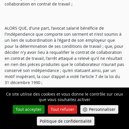
collaboration en contrat de travail ;
ALORS QUE, d'une part, l'avocat salarié bénéficie de
l'indépendance que comporte son serment et n'est soumis à
un lien de subordination à l'égard de son employeur que
pour la détermination de ses conditions de travail ; que, pour
décider n'y avoir lieu à requalifier le contrat de collaboration
en contrat de travail, l'arrêt attaqué a relevé qu'il ne résultait
en rien des pièces produites que le collaborateur n'aurait pas
conservé son indépendance ; qu'en statuant ainsi, par un
motif inopérant, la cour d'appel a violé l'article 7 de la loi du
31 décembre 1990 ;
Ce site utilise des cookies et vous donne le contrôle sur ceux
que vous souhaitez activer
ALORS QUE, d'autre part, la mise en place d'un système
Tout accepter
Tout refuser
Personnaliser
d'évaluation professionnelle caractérise l'existence de
directives et d'un contrôle dans les conditions d'exercice de
Politique de confidentialité
Queue-Fair
Menu
l'activité ; que, pour décider n'y avoir lieu à requalifier le