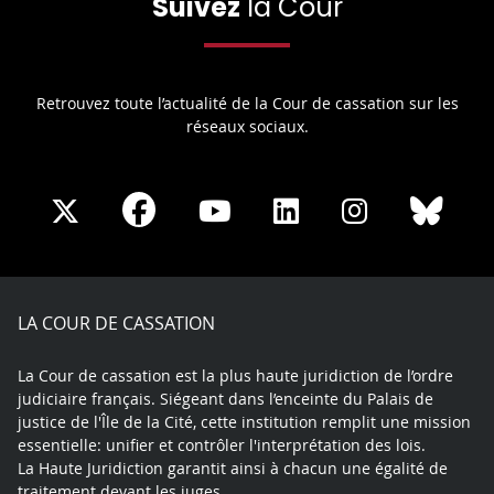
Suivez
la Cour
Retrouvez toute l’actualité de la Cour de cassation sur les
réseaux sociaux.
Share
Share
Share
Share
Sha
Share
on
on
on
on
on
on
Facebook
X
Youtube
LinkedIn
Instagram
Blue
play
LA COUR DE CASSATION
La Cour de cassation est la plus haute juridiction de l’ordre
judiciaire français. Siégeant dans l’enceinte du Palais de
justice de l'Île de la Cité, cette institution remplit une mission
essentielle: unifier et contrôler l'interprétation des lois.
La Haute Juridiction garantit ainsi à chacun une égalité de
traitement devant les juges.