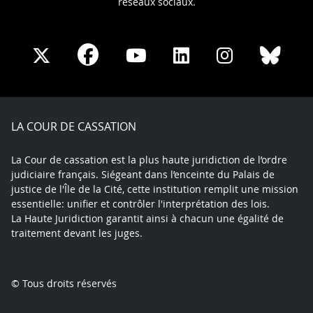
réseaux sociaux.
Share
Share
Share
Share
Sha
Share
on
on
on
on
on
on
Facebook
X
Youtube
LinkedIn
Instagram
Blue
play
LA COUR DE CASSATION
La Cour de cassation est la plus haute juridiction de l’ordre
judiciaire français. Siégeant dans l’enceinte du Palais de
justice de l'Île de la Cité, cette institution remplit une mission
essentielle: unifier et contrôler l'interprétation des lois.
La Haute Juridiction garantit ainsi à chacun une égalité de
traitement devant les juges.
© Tous droits réservés