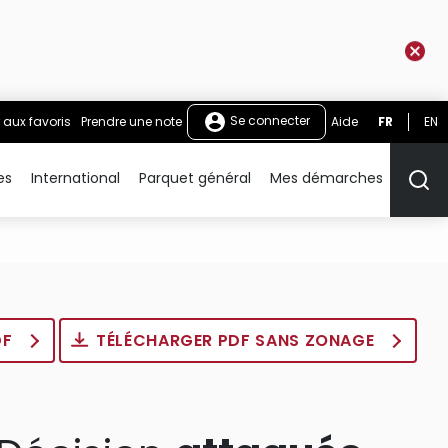
Se connecter
 aux favoris
Prendre une note
Aide
FR
EN
es
International
Parquet général
Mes démarches
Rech
DF
TÉLÉCHARGER PDF SANS ZONAGE