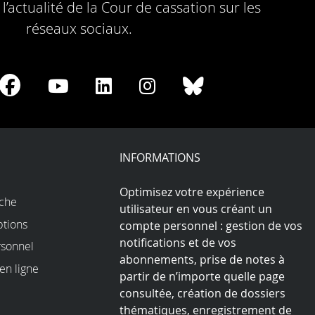
l’actualité de la Cour de cassation sur les
réseaux sociaux.
re
Share
Share
Share
Share
Share
on
on
on
on
on
Facebook
Youtube
LinkedIn
Instagram
Bluesky
play
INFORMATIONS
Optimisez votre expérience
rche
utilisateur en vous créant un
ptions
compte personnel : gestion de vos
notifications et de vos
sonnel
abonnements, prise de notes à
en ligne
partir de n’importe quelle page
consultée, création de dossiers
thématiques, enregistrement de