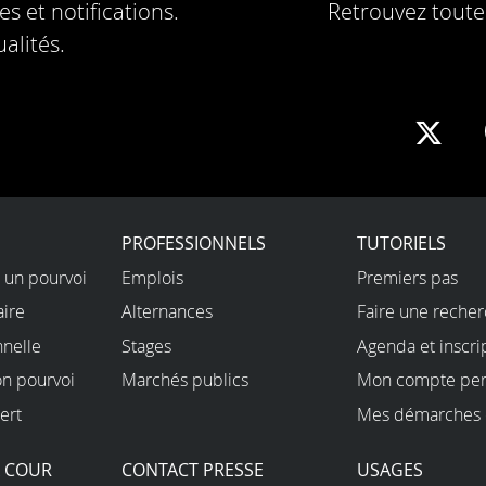
s et notifications.
Retrouvez toute 
alités.
Sha
on
X
PROFESSIONNELS
TUTORIELS
 un pourvoi
Emplois
Premiers pas
aire
Alternances
Faire une reche
nnelle
Stages
Agenda et inscri
on pourvoi
Marchés publics
Mon compte per
ert
Mes démarches 
A COUR
CONTACT PRESSE
USAGES