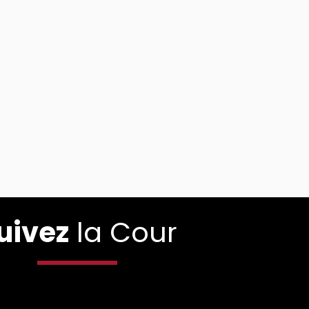
uivez
la Cour