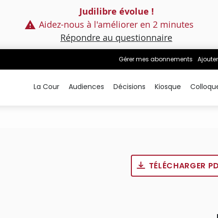
Judilibre évolue !
Aidez-nous à l'améliorer en 2 minutes
Répondre au questionnaire
Gérer mes abonnements
Ajouter
La Cour
Audiences
Décisions
Kiosque
Colloqu
TÉLÉCHARGER P