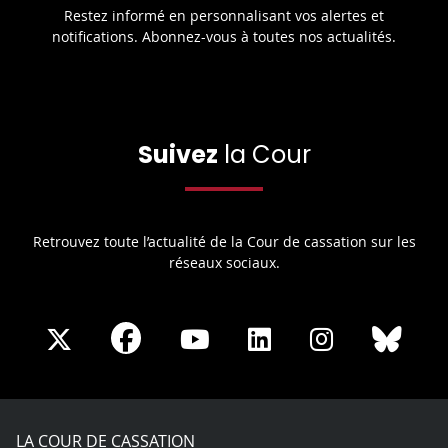
Restez informé en personnalisant vos alertes et
notifications. Abonnez-vous à toutes nos actualités.
Suivez
la Cour
Retrouvez toute l’actualité de la Cour de cassation sur les
réseaux sociaux.
Share
Share
Share
Share
Sha
Share
on
on
on
on
on
on
Facebook
X
Youtube
LinkedIn
Instagram
Blue
play
LA COUR DE CASSATION