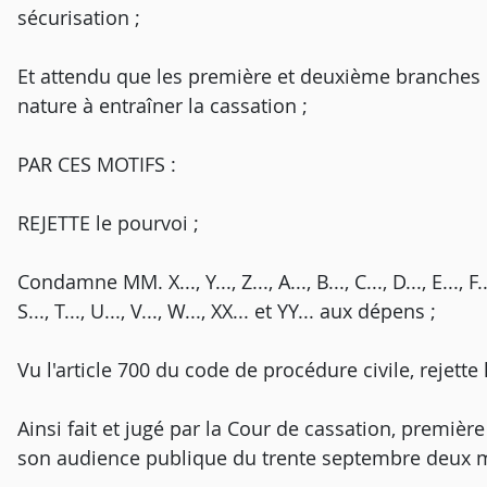
sécurisation ;
Et attendu que les première et deuxième branche
nature à entraîner la cassation ;
PAR CES MOTIFS :
REJETTE le pourvoi ;
Condamne MM. X..., Y..., Z..., A..., B..., C..., D..., E..., F..., G
S..., T..., U..., V..., W..., XX... et YY... aux dépens ;
Vu l'article 700 du code de procédure civile, rejett
Ainsi fait et jugé par la Cour de cassation, premièr
son audience publique du trente septembre deux m