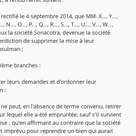
, rectifié le 4 septembre 2014, que MM. X..., Y...,
..., N..., O..., P..., Q..., R..., S..., T..., U..., V..., W...,
eaux la société Sonacotra, devenue la société
nterdiction de supprimer la mise à leur
musulman ;
rième branches :
jeter leurs demandes et d'ordonner leur
n :
r ne peut, en l'absence de terme convenu, retirer
ur lequel elle a été empruntée, sauf s'il survient
e ; qu'en affirmant au contraire que la société
et imprévu pour reprendre un bien qui aurait