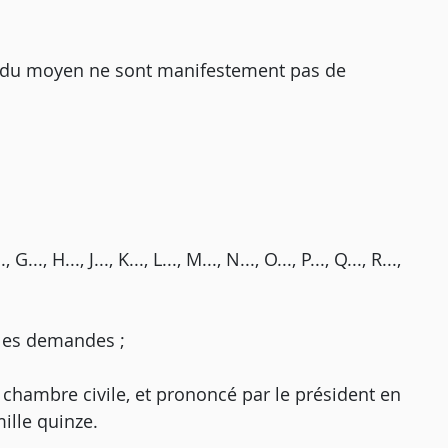
s du moyen ne sont manifestement pas de
..., H..., J..., K..., L..., M..., N..., O..., P..., Q..., R...,
e les demandes ;
e chambre civile, et prononcé par le président en
ille quinze.