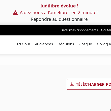
Judilibre évolue !
Aidez-nous à l'améliorer en 2 minutes
Répondre au questionnaire
Gérer mes abonnements
Ajouter
La Cour
Audiences
Décisions
Kiosque
Colloqu
TÉLÉCHARGER P