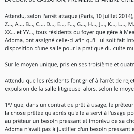
Attendu, selon l'arrêt attaqué (Paris, 10 juillet 2014)
Z..., A..., B..., C..., D..., E..., F..., G..., H..., J..., K..., L..., M
XX... et YY..., tous résidents du foyer que gère à M
Adoma, ont assigné celle-ci afin qu'il lui soit fait i
disposition d'une salle pour la pratique du culte 
Sur le moyen unique, pris en ses troisième et quat
Attendu que les résidents font grief à l'arrêt de re
expulsion de la salle litigieuse, alors, selon le moye
1°/ que, dans un contrat de prêt à usage, le prêteu
la chose prêtée qu'après qu'elle a servi à l'usage po
au prêteur un besoin pressant et imprévu de sa chos
Adoma n'avait pas à justifier d'un besoin pressant 