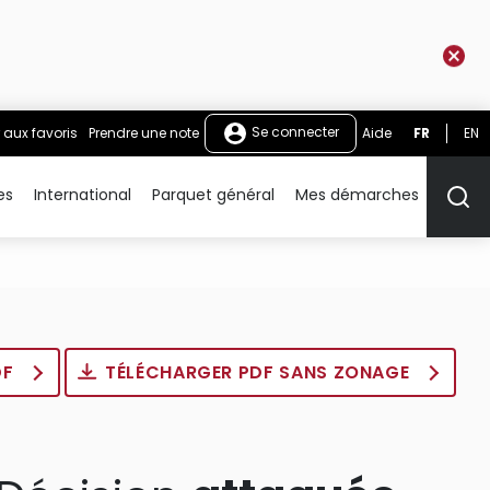
Se connecter
 aux favoris
Prendre une note
Aide
FR
EN
es
International
Parquet général
Mes démarches
Rech
DF
TÉLÉCHARGER PDF SANS ZONAGE