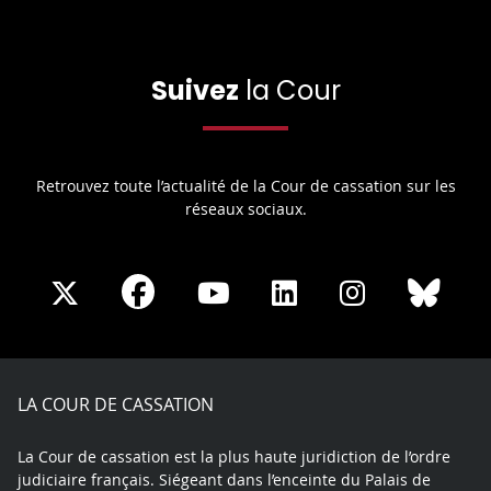
Suivez
la Cour
Retrouvez toute l’actualité de la Cour de cassation sur les
réseaux sociaux.
Share
Share
Share
Share
Sha
Share
on
on
on
on
on
on
Facebook
X
Youtube
LinkedIn
Instagram
Blue
play
LA COUR DE CASSATION
La Cour de cassation est la plus haute juridiction de l’ordre
judiciaire français. Siégeant dans l’enceinte du Palais de