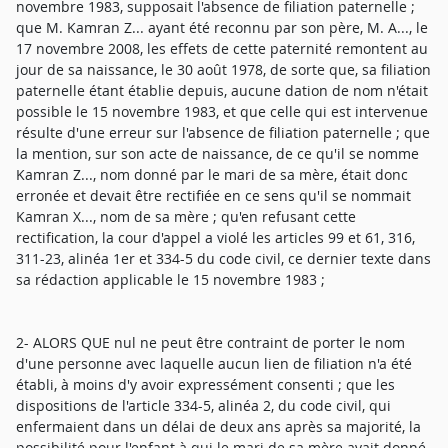
novembre 1983, supposait l'absence de filiation paternelle ;
que M. Kamran Z... ayant été reconnu par son père, M. A..., le
17 novembre 2008, les effets de cette paternité remontent au
jour de sa naissance, le 30 août 1978, de sorte que, sa filiation
paternelle étant établie depuis, aucune dation de nom n'était
possible le 15 novembre 1983, et que celle qui est intervenue
résulte d'une erreur sur l'absence de filiation paternelle ; que
la mention, sur son acte de naissance, de ce qu'il se nomme
Kamran Z..., nom donné par le mari de sa mère, était donc
erronée et devait être rectifiée en ce sens qu'il se nommait
Kamran X..., nom de sa mère ; qu'en refusant cette
rectification, la cour d'appel a violé les articles 99 et 61, 316,
311-23, alinéa 1er et 334-5 du code civil, ce dernier texte dans
sa rédaction applicable le 15 novembre 1983 ;
2- ALORS QUE nul ne peut être contraint de porter le nom
d'une personne avec laquelle aucun lien de filiation n'a été
établi, à moins d'y avoir expressément consenti ; que les
dispositions de l'article 334-5, alinéa 2, du code civil, qui
enfermaient dans un délai de deux ans après sa majorité, la
possibilité pour l'enfant à qui le mari de sa mère avait donné