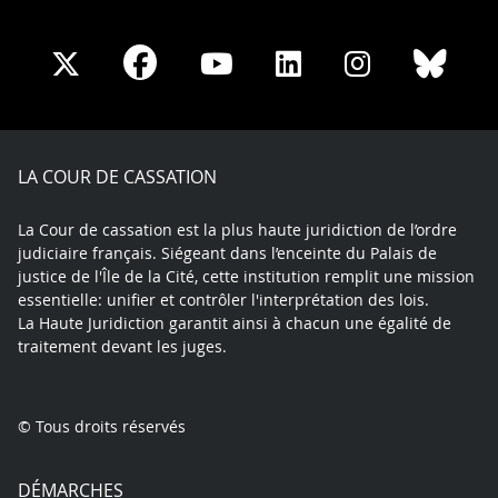
Share
Share
Share
Share
Sha
Share
on
on
on
on
on
on
Facebook
X
Youtube
LinkedIn
Instagram
Blue
play
LA COUR DE CASSATION
La Cour de cassation est la plus haute juridiction de l’ordre
judiciaire français. Siégeant dans l’enceinte du Palais de
justice de l'Île de la Cité, cette institution remplit une mission
essentielle: unifier et contrôler l'interprétation des lois.
La Haute Juridiction garantit ainsi à chacun une égalité de
traitement devant les juges.
© Tous droits réservés
DÉMARCHES