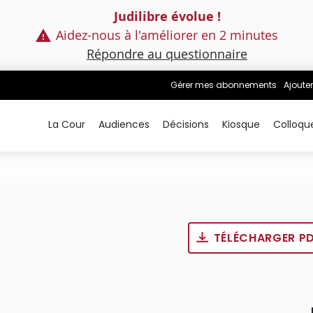
Judilibre évolue !
Aidez-nous à l'améliorer en 2 minutes
Répondre au questionnaire
Gérer mes abonnements
Ajouter
La Cour
Audiences
Décisions
Kiosque
Colloqu
TÉLÉCHARGER P