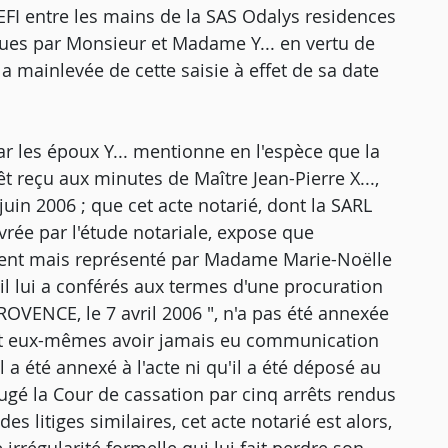
FI entre les mains de la SAS Odalys residences
es par Monsieur et Madame Y... en vertu de
la mainlevée de cette saisie à effet de sa date
r les époux Y... mentionne en l'espèce que la
t reçu aux minutes de Maître Jean-Pierre X...,
in 2006 ; que cet acte notarié, dont la SARL
ivrée par l'étude notariale, expose que
présent mais représenté par Madame Marie-Noëlle
u'il lui a conférés aux termes d'une procuration
PROVENCE, le 7 avril 2006 ", n'a pas été annexée
tent eux-mêmes avoir jamais eu communication
l a été annexé à l'acte ni qu'il a été déposé au
ugé la Cour de cassation par cinq arrêts rendus
s litiges similaires, cet acte notarié est alors,