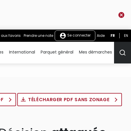
Se connecter
 aux favoris
Prendre une note
Aide
FR
EN
es
International
Parquet général
Mes démarches
Rech
DF
TÉLÉCHARGER PDF SANS ZONAGE