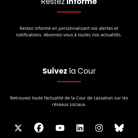
Restez
informé
Restez informé en personnalisant vos alertes et
notifications. Abonnez-vous à toutes nos actualités.
Suivez
la Cour
Retrouvez toute l’actualité de la Cour de cassation sur les
réseaux sociaux.
Share
Share
Share
Share
Sha
Share
on
on
on
on
on
on