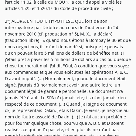
l'article 11.02, à celle du MOU », la cour d'appel a violé les
articles 1525 et 1520.1° du Code de procédure civile ;
2°) ALORS, EN TOUTE HYPOTHESE, QUE lors de son
interrogatoire par l'arbitre au cours de l'audience du 24
novembre 2010 (cf. production n° 5), M. X... a déclaré
(traduction libre) : « quand nous étions à Bombay le 30 et que
nous négociions, ils m'ont demandé si, puisque je pensais
qu'on pouvait faire 5 millions de dollars de bénéfice net, si
j'étais prêt à payer les 5 millions de dollars au cas où quelque
chose tournerait mal. J'ai dit "Oui, à condition que vous soyez
aux commandes et que vous exécutiez les opérations A, B, C,
D avant impôt". (...) Normalement, quand le document était
signé, j'aurais dû normalement avoir une autre lettre, un
document légal de garantie personnelle. Ce document n'a
jamais été établi. Le SPA n'a jamais été¿ ils n'ont jamais rien
respecté de ce document. (...) Quand j'ai signé ce document,
ok, je représentais Dakin. J'étais Dakin. Je viens, je négocie au
nom de l'autre associé de Dakin. (...) Je n'ai aucun problème
pour fournir quelque chose, pourvu que A, B, C et D soient
réalisés, ce qui ne l'a pas été, et en plus ils ne m'ont pas
donné le dépôt de garantie, l'argent, etc. etc. » ; qu'en se