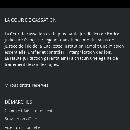
Facebook
X
Youtube
LinkedIn
Instagram
Blue
play
LA COUR DE CASSATION
La Cour de cassation est la plus haute juridiction de l’ordre
judiciaire français. Siégeant dans l’enceinte du Palais de
justice de l'Île de la Cité, cette institution remplit une mission
essentielle: unifier et contrôler l'interprétation des lois.
La Haute Juridiction garantit ainsi à chacun une égalité de
traitement devant les juges.
© Tous droits réservés
DÉMARCHES
Comment faire un pourvoi
Suivre mon affaire
Aide juridictionnelle