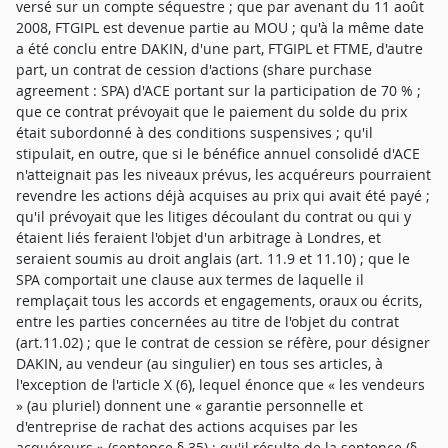
versé sur un compte séquestre ; que par avenant du 11 août
2008, FTGIPL est devenue partie au MOU ; qu'à la même date
a été conclu entre DAKIN, d'une part, FTGIPL et FTME, d'autre
part, un contrat de cession d'actions (share purchase
agreement : SPA) d'ACE portant sur la participation de 70 % ;
que ce contrat prévoyait que le paiement du solde du prix
était subordonné à des conditions suspensives ; qu'il
stipulait, en outre, que si le bénéfice annuel consolidé d'ACE
n'atteignait pas les niveaux prévus, les acquéreurs pourraient
revendre les actions déjà acquises au prix qui avait été payé ;
qu'il prévoyait que les litiges découlant du contrat ou qui y
étaient liés feraient l'objet d'un arbitrage à Londres, et
seraient soumis au droit anglais (art. 11.9 et 11.10) ; que le
SPA comportait une clause aux termes de laquelle il
remplaçait tous les accords et engagements, oraux ou écrits,
entre les parties concernées au titre de l'objet du contrat
(art.11.02) ; que le contrat de cession se réfère, pour désigner
DAKIN, au vendeur (au singulier) en tous ses articles, à
l'exception de l'article X (6), lequel énonce que « les vendeurs
» (au pluriel) donnent une « garantie personnelle et
d'entreprise de rachat des actions acquises par les
acquéreurs » (sentence § 35) ; qu'il résulte de la sentence (§