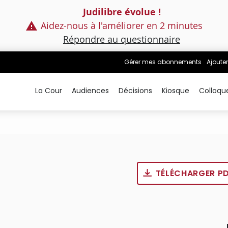
Judilibre évolue !
Aidez-nous à l'améliorer en 2 minutes
Répondre au questionnaire
Gérer mes abonnements
Ajouter
La Cour
Audiences
Décisions
Kiosque
Colloqu
TÉLÉCHARGER P