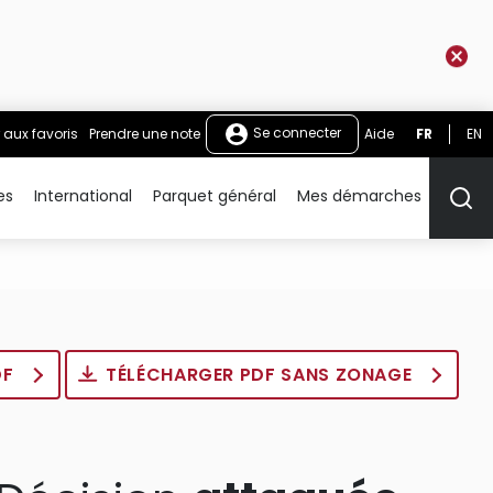
Se connecter
 aux favoris
Prendre une note
Aide
FR
EN
es
International
Parquet général
Mes démarches
Rech
DF
TÉLÉCHARGER PDF SANS ZONAGE