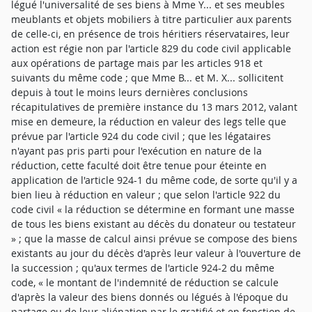
légué l'universalité de ses biens à Mme Y... et ses meubles
meublants et objets mobiliers à titre particulier aux parents
de celle-ci, en présence de trois héritiers réservataires, leur
action est régie non par l'article 829 du code civil applicable
aux opérations de partage mais par les articles 918 et
suivants du même code ; que Mme B... et M. X... sollicitent
depuis à tout le moins leurs dernières conclusions
récapitulatives de première instance du 13 mars 2012, valant
mise en demeure, la réduction en valeur des legs telle que
prévue par l'article 924 du code civil ; que les légataires
n'ayant pas pris parti pour l'exécution en nature de la
réduction, cette faculté doit être tenue pour éteinte en
application de l'article 924-1 du même code, de sorte qu'il y a
bien lieu à réduction en valeur ; que selon l'article 922 du
code civil « la réduction se détermine en formant une masse
de tous les biens existant au décès du donateur ou testateur
» ; que la masse de calcul ainsi prévue se compose des biens
existants au jour du décès d'après leur valeur à l'ouverture de
la succession ; qu'aux termes de l'article 924-2 du même
code, « le montant de l'indemnité de réduction se calcule
d'après la valeur des biens donnés ou légués à l'époque du
partage ou de leur aliénation par le gratifié et en fonction de