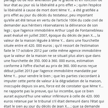
leur état au jour où la libéralité a pris effet » ; qu'en l'espèce
la libéralité à cause de mort dont Mme Y... a été gratifiée a
pris effet au jour du décès du testateur, peu important
qu'elle ait été tenue en vertu de l'article 1004 du code civil de
demander aux héritiers réservataires la délivrance de son
legs ; que l'agence immobilière Arthur Loyd de Fontainebleau
avait évalué en juillet 2007, époque du décès de Jean X..., la
valeur de la maison léguée à Mme Y... dans une fourchette
située entre et 420. 000 euros ; qu'il ressort de l'estimation
faite le 17 octobre 2012 par cette même agence immobilière
que la valeur de la maison ne se situait plus alors que dans
une fourchette de 350. 000 à 360. 000 euros, estimation
conforme à l'offre d'achat au prix de 360. 000 euros reçue
début juillet 2013 par l'agence immobilière mandatée par
Mme Y... pour vendre le bien ; que les parties s'accordant à
imputer cette perte de valeur à la dégradation de la maison,
inoccupée depuis six ans, force est de constater que Mme Y...
ne rapporte pas la preuve, qui lui incombe, que ce bien
aurait aujourd'hui une valeur inférieure à celle de 420. 000
euros retenue par le tribunal s'il était demeuré dans l'état qui
était le sien au jour du décès de Jean X... ; que sa demande