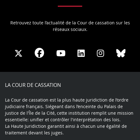
Retrouvez toute l’actualité de la Cour de cassation sur les
réseaux sociaux.
Share
Share
Share
Share
Sha
Share
on
on
on
on
on
on
Facebook
X
Youtube
LinkedIn
Instagram
Blue
play
LA COUR DE CASSATION
La Cour de cassation est la plus haute juridiction de l’ordre
judiciaire français. Siégeant dans l’enceinte du Palais de
justice de l'Île de la Cité, cette institution remplit une mission
essentielle: unifier et contrôler l'interprétation des lois.
La Haute Juridiction garantit ainsi à chacun une égalité de
traitement devant les juges.