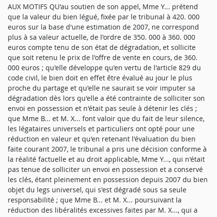
AUX MOTIFS QU'au soutien de son appel, Mme Y... prétend
que la valeur du bien légué, fixée par le tribunal à 420. 000
euros sur la base d'une estimation de 2007, ne correspond
plus à sa valeur actuelle, de l'ordre de 350. 000 à 360. 000
euros compte tenu de son état de dégradation, et sollicite
que soit retenu le prix de l'offre de vente en cours, de 360.
000 euros ; qu'elle développe qu'en vertu de l'article 829 du
code civil, le bien doit en effet être évalué au jour le plus
proche du partage et qu'elle ne saurait se voir imputer sa
dégradation dès lors qu'elle a été contrainte de solliciter son
envoi en possession et n'était pas seule à détenir les clés ;
que Mme B... et M. X... font valoir que du fait de leur silence,
les légataires universels et particuliers ont opté pour une
réduction en valeur et qu'en retenant l'évaluation du bien
faite courant 2007, le tribunal a pris une décision conforme à
la réalité factuelle et au droit applicable, Mme Y..., qui n'était
pas tenue de solliciter un envoi en possession et a conservé
les clés, étant pleinement en possession depuis 2007 du bien
objet du legs universel, qui s'est dégradé sous sa seule
responsabilité ; que Mme B... et M. X... poursuivant la
réduction des libéralités excessives faites par M. X..., qui a