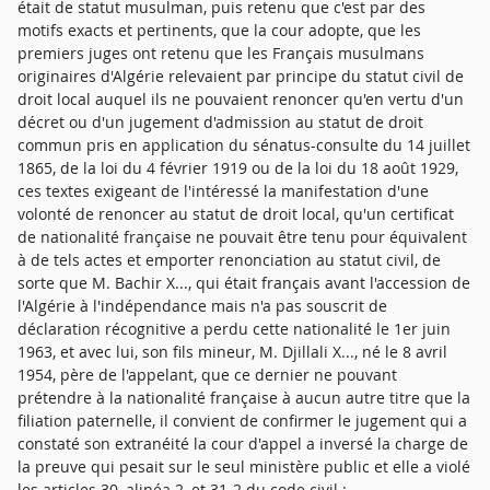
était de statut musulman, puis retenu que c'est par des
motifs exacts et pertinents, que la cour adopte, que les
premiers juges ont retenu que les Français musulmans
originaires d'Algérie relevaient par principe du statut civil de
droit local auquel ils ne pouvaient renoncer qu'en vertu d'un
décret ou d'un jugement d'admission au statut de droit
commun pris en application du sénatus-consulte du 14 juillet
1865, de la loi du 4 février 1919 ou de la loi du 18 août 1929,
ces textes exigeant de l'intéressé la manifestation d'une
volonté de renoncer au statut de droit local, qu'un certificat
de nationalité française ne pouvait être tenu pour équivalent
à de tels actes et emporter renonciation au statut civil, de
sorte que M. Bachir X..., qui était français avant l'accession de
l'Algérie à l'indépendance mais n'a pas souscrit de
déclaration récognitive a perdu cette nationalité le 1er juin
1963, et avec lui, son fils mineur, M. Djillali X..., né le 8 avril
1954, père de l'appelant, que ce dernier ne pouvant
prétendre à la nationalité française à aucun autre titre que la
filiation paternelle, il convient de confirmer le jugement qui a
constaté son extranéité la cour d'appel a inversé la charge de
la preuve qui pesait sur le seul ministère public et elle a violé
les articles 30, alinéa 2, et 31-2 du code civil ;