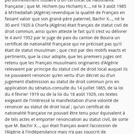
française ; que M. Hichem (ou Hicham) X..., né le 3 août 1985
à M'chedallah (Algérie) revendique la qualité de Français en
faisant valoir que son grand-père paternel, Bachir X..., né le
30 avril 1920 à Chorfa (Algérie) était français de statut civil de
droit commun, ainsi qu'en atteste le fait qu'il s'est vu délivrer
le 4 avril 1952 par le juge de paix du canton de Bouira un
certificat de nationalité française qui ne précisait pas qu'il
était de statut musulman ; que c'est par des motifs exacts et
pertinents, que la cour adopte, que les premiers juges ont
retenu que les Français musulmans originaires d'Algérie
relevaient par principe du statut civil de droit local auquel ils
ne pouvaient renoncer qu'en vertu d'un décret ou d'un
jugement d'admission au statut de droit commun pris en
application du sénatus-consulte du 14 juillet 1865, de la loi
du 4 février 1919 ou de la loi du 18 août 1929, ces textes
exigeant de l'intéressé la manifestation d'une volonté de
renoncer au statut de droit local ; qu'un certificat de
nationalité française ne pouvait être tenu pour équivalent à
de tels actes et emporter renonciation au statut civil, de sorte
que M. Bachir X..., qui était français avant l'accession de
l'Algérie à l'indépendance mais n'a pas souscrit de