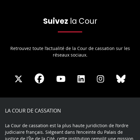
Suivez
la Cour
Retrouvez toute l’actualité de la Cour de cassation sur les
réseaux sociaux.
Share
Share
Share
Share
Sha
Share
on
on
on
on
on
on
Facebook
X
Youtube
LinkedIn
Instagram
Blue
play
LA COUR DE CASSATION
La Cour de cassation est la plus haute juridiction de l’ordre
judiciaire français. Siégeant dans l’enceinte du Palais de
justice de l'Île de la Cité, cette institution remplit une mission