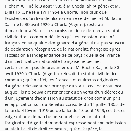
Hicham X..., né le 3 août 1985 à M'Chedallah (Algérie) et M.
Djillali X..., né le 8 avril 1954 à Chorfa,- non plus que
l'existence d'un lien de filiation entre ce dernier et M. Bachir
X...,- né le 30 avril 1920 à Chorfa (Algérie), reste au
demandeur à établir la soumission de ce dernier au statut
civil de droit commun dès lors qu'il est constant que, né
français en sa qualité d'originaire d'Algérie, il n'a pas souscrit
de déclaration récognitive de la nationalité française après
l'accession à l'indépendance de ce pays ; que la délivrance
d'un certificat de nationalité française ne permet
certainement pas de présumer que M. Bachir X..., né le 30
avril 1920 à Chorfa (Algérie), relevait du statut civil de droit
commun ; qu'en effet, les Français musulmans originaires
d'Algérie relevaient par principe du statut civil de droit local
auquel ils ne pouvaient renoncer qu'en vertu d'un décret ou
d'un jugement d'admission au statut de droit commun pris
en application soit du Sénatus-consulte du 14 juillet 1865, de
la loi du 4 février 1919 ou de la loi du 18 août 1929, ces textes
exigeant une démarche personnelle et volontaire de
l'originaire d'Algérie demandant expressément son admission
au statut civil de droit commun ; qu'en l'espèce, le