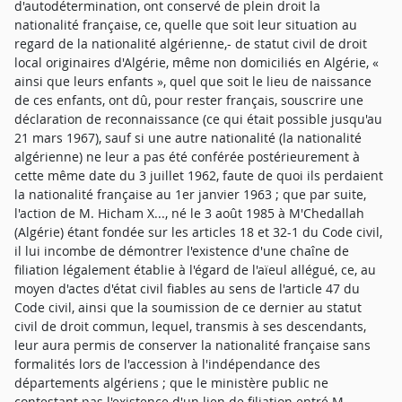
d'autodétermination, ont conservé de plein droit la
nationalité française, ce, quelle que soit leur situation au
regard de la nationalité algérienne,- de statut civil de droit
local originaires d'Algérie, même non domiciliés en Algérie, «
ainsi que leurs enfants », quel que soit le lieu de naissance
de ces enfants, ont dû, pour rester français, souscrire une
déclaration de reconnaissance (ce qui était possible jusqu'au
21 mars 1967), sauf si une autre nationalité (la nationalité
algérienne) ne leur a pas été conférée postérieurement à
cette même date du 3 juillet 1962, faute de quoi ils perdaient
la nationalité française au 1er janvier 1963 ; que par suite,
l'action de M. Hicham X..., né le 3 août 1985 à M'Chedallah
(Algérie) étant fondée sur les articles 18 et 32-1 du Code civil,
il lui incombe de démontrer l'existence d'une chaîne de
filiation légalement établie à l'égard de l'aïeul allégué, ce, au
moyen d'actes d'état civil fiables au sens de l'article 47 du
Code civil, ainsi que la soumission de ce dernier au statut
civil de droit commun, lequel, transmis à ses descendants,
leur aura permis de conserver la nationalité française sans
formalités lors de l'accession à l'indépendance des
départements algériens ; que le ministère public ne
contestant pas l'existence d'un lien de filiation entré M.