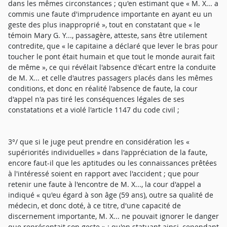
dans les mêmes circonstances ; qu'en estimant que « M. X... a
commis une faute d'imprudence importante en ayant eu un
geste des plus inapproprié », tout en constatant que « le
témoin Mary G. Y..., passagère, atteste, sans être utilement
contredite, que « le capitaine a déclaré que lever le bras pour
toucher le pont était humain et que tout le monde aurait fait
de même », ce qui révélait l'absence d'écart entre la conduite
de M. X... et celle d'autres passagers placés dans les mêmes
conditions, et donc en réalité l'absence de faute, la cour
d'appel n'a pas tiré les conséquences légales de ses
constatations et a violé l'article 1147 du code civil ;
3°/ que si le juge peut prendre en considération les «
supériorités individuelles » dans l'appréciation de la faute,
encore faut-il que les aptitudes ou les connaissances prêtées
à l'intéressé soient en rapport avec l'accident ; que pour
retenir une faute à l'encontre de M. X..., la cour d'appel a
indiqué « qu'eu égard à son âge (59 ans), outre sa qualité de
médecin, et donc doté, à ce titre, d'une capacité de
discernement importante, M. X... ne pouvait ignorer le danger
que représentait son geste » ; qu'en statuant ainsi, cependant