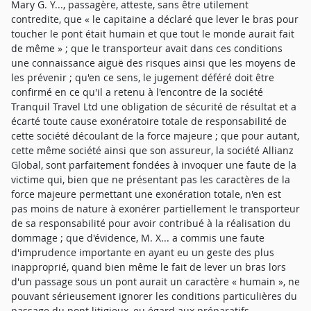
Mary G. Y..., passagère, atteste, sans être utilement
contredite, que « le capitaine a déclaré que lever le bras pour
toucher le pont était humain et que tout le monde aurait fait
de même » ; que le transporteur avait dans ces conditions
une connaissance aiguë des risques ainsi que les moyens de
les prévenir ; qu'en ce sens, le jugement déféré doit être
confirmé en ce qu'il a retenu à l'encontre de la société
Tranquil Travel Ltd une obligation de sécurité de résultat et a
écarté toute cause exonératoire totale de responsabilité de
cette société découlant de la force majeure ; que pour autant,
cette même société ainsi que son assureur, la société Allianz
Global, sont parfaitement fondées à invoquer une faute de la
victime qui, bien que ne présentant pas les caractères de la
force majeure permettant une exonération totale, n'en est
pas moins de nature à exonérer partiellement le transporteur
de sa responsabilité pour avoir contribué à la réalisation du
dommage ; que d'évidence, M. X... a commis une faute
d'imprudence importante en ayant eu un geste des plus
inapproprié, quand bien même le fait de lever un bras lors
d'un passage sous un pont aurait un caractère « humain », ne
pouvant sérieusement ignorer les conditions particulières du
passage du pont litigieux, eu égard aux préparatifs