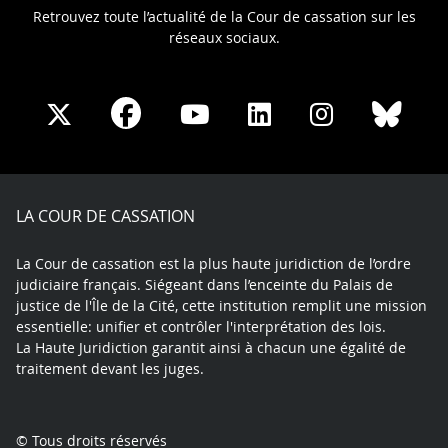
Retrouvez toute l’actualité de la Cour de cassation sur les
réseaux sociaux.
Share
Share
Share
Share
Sha
Share
on
on
on
on
on
on
Facebook
X
Youtube
LinkedIn
Instagram
Blue
play
LA COUR DE CASSATION
La Cour de cassation est la plus haute juridiction de l’ordre
judiciaire français. Siégeant dans l’enceinte du Palais de
justice de l'Île de la Cité, cette institution remplit une mission
essentielle: unifier et contrôler l'interprétation des lois.
La Haute Juridiction garantit ainsi à chacun une égalité de
traitement devant les juges.
© Tous droits réservés