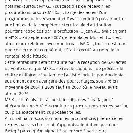
notaires (surtout M° G...) susceptibles de recevoir les
procurations lorsque M° X..., chargé des actes d'un
programme ou inversement et l'avait conduit à passer outre
aux limites de la compétence territoriale d'attribution
pourtant rappelées par la profession ... Jean A... avait enjoint
à M° X... en septembre 2007 de remplacer Muriel B..., clerc
affecté aux relations avec Apollonia... M° X..., tout en estimant
que ce clerc était compétent, s'était exécuté au nom de la
rentabilité de l'étude.
Cette rentabilité s'était traduite par la réception de 620 actes
de vente sans que M° X... se révèle capable... de préciser le
chiffre d'affaires résultant de l'activité induite par Apollonia,
autrement qu'en avançant des pourcentages, soit 7 % en
moyenne de 2004 à 2008 sauf en 2007 où le niveau avait
atteint 20 %.
M° X... se résolvait... à constater diverses " malfaçons "
altérant la sincérité des multiples procurations reçues par lui,
ou, plus exactement, supposées telles.
Ainsi ratifiait il sous son nom les procurations (même celles
reçues par ses clercs qui n'apparaissaient donc pas dans
l'acte) " parce qu'on signait " ou encore " parce que