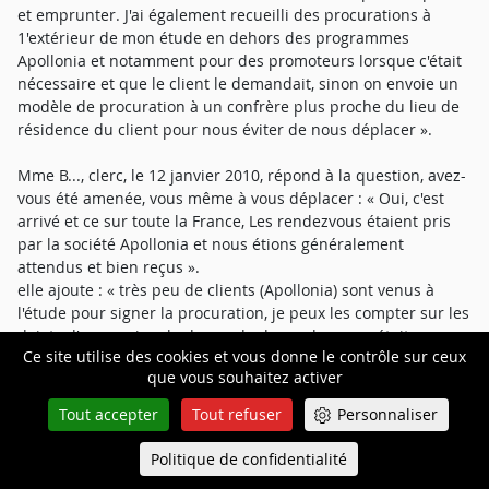
et emprunter. J'ai également recueilli des procurations à
1'extérieur de mon étude en dehors des programmes
Apollonia et notamment pour des promoteurs lorsque c'était
nécessaire et que le client le demandait, sinon on envoie un
modèle de procuration à un confrère plus proche du lieu de
résidence du client pour nous éviter de nous déplacer ».
Mme B..., clerc, le 12 janvier 2010, répond à la question, avez-
vous été amenée, vous même à vous déplacer : « Oui, c'est
arrivé et ce sur toute la France, Les rendezvous étaient pris
par la société Apollonia et nous étions généralement
attendus et bien reçus ».
elle ajoute : « très peu de clients (Apollonia) sont venus à
l'étude pour signer la procuration, je peux les compter sur les
doigts d'une main... la demande de rendez-vous était
Ce site utilise des cookies et vous donne le contrôle sur ceux
systématiquement prise par le personnel d'Apollonia ¿ face à
que vous souhaitez activer
l''affaire pénale qui me conduit ici, je peux soulever
qu'effectivement le principe systématique de la procuration
Tout accepter
Tout refuser
Personnaliser
n'est pas R... ».
Cette pratique répétée et systématique des actes hors étude,
Politique de confidentialité
Queue-Fair
Menu
dans le seul but de répondre aux demandes de la société