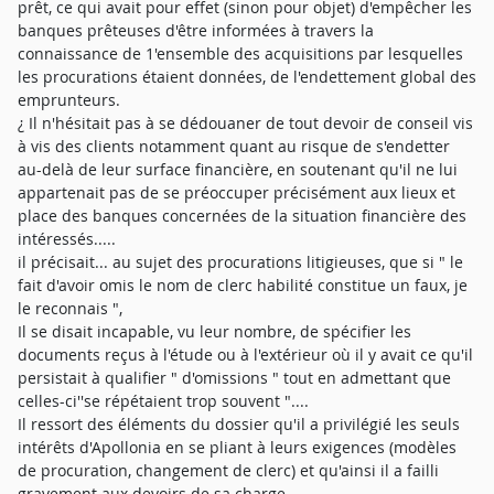
prêt, ce qui avait pour effet (sinon pour objet) d'empêcher les
banques prêteuses d'être informées à travers la
connaissance de 1'ensemble des acquisitions par lesquelles
les procurations étaient données, de l'endettement global des
emprunteurs.
¿ Il n'hésitait pas à se dédouaner de tout devoir de conseil vis
à vis des clients notamment quant au risque de s'endetter
au-delà de leur surface financière, en soutenant qu'il ne lui
appartenait pas de se préoccuper précisément aux lieux et
place des banques concernées de la situation financière des
intéressés.....
il précisait... au sujet des procurations litigieuses, que si " le
fait d'avoir omis le nom de clerc habilité constitue un faux, je
le reconnais ",
Il se disait incapable, vu leur nombre, de spécifier les
documents reçus à l'étude ou à l'extérieur où il y avait ce qu'il
persistait à qualifier " d'omissions " tout en admettant que
celles-ci''se répétaient trop souvent "....
Il ressort des éléments du dossier qu'il a privilégié les seuls
intérêts d'Apollonia en se pliant à leurs exigences (modèles
de procuration, changement de clerc) et qu'ainsi il a failli
gravement aux devoirs de sa charge...