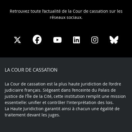
Retrouvez toute l’actualité de la Cour de cassation sur les
réseaux sociaux.
Share
Share
Share
Share
Sha
Share
on
on
on
on
on
on
Facebook
X
Youtube
LinkedIn
Instagram
Blue
play
LA COUR DE CASSATION
La Cour de cassation est la plus haute juridiction de l’ordre
judiciaire français. Siégeant dans l’enceinte du Palais de
justice de l'Île de la Cité, cette institution remplit une mission
essentielle: unifier et contrôler l'interprétation des lois.
La Haute Juridiction garantit ainsi à chacun une égalité de
traitement devant les juges.