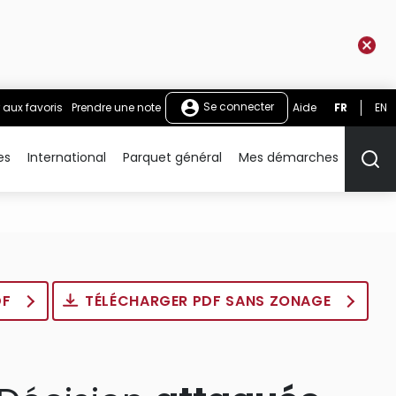
Se connecter
 aux favoris
Prendre une note
Aide
FR
EN
es
International
Parquet général
Mes démarches
Rech
DF
TÉLÉCHARGER PDF SANS ZONAGE