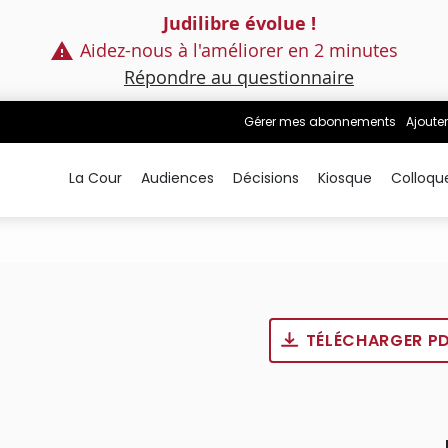
Judilibre évolue !
Aidez-nous à l'améliorer en 2 minutes
Répondre au questionnaire
Gérer mes abonnements
Ajouter
La Cour
Audiences
Décisions
Kiosque
Colloqu
TÉLÉCHARGER P